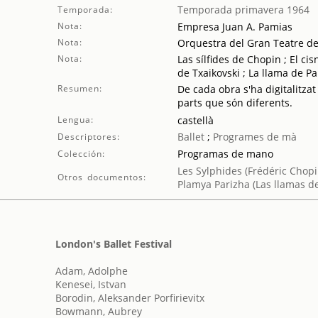
Temporada primavera 1964
Temporada:
Nota:
Empresa Juan A. Pamias
Nota:
Orquestra del Gran Teatre de
Nota:
Las sílfides de Chopin ; El ci
de Txaikovski ; La llama de P
Resumen:
De cada obra s'ha digitalitzat
parts que són diferents.
Lengua:
castellà
Ballet
;
Programes de mà
Descriptores:
Programas de mano
Colección:
Les Sylphides (Frédéric Chopi
Otros documentos:
Plamya Parizha (Las llamas de
London's Ballet Festival
Adam, Adolphe
Kenesei, Istvan
Borodin, Aleksander Porfirievitx
Bowmann, Aubrey