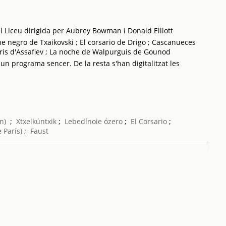
l Liceu dirigida per Aubrey Bowman i Donald Elliott
sne negro de Txaikovski ; El corsario de Drigo ; Cascanueces
aris d'Assafiev ; La noche de Walpurguis de Gounod
 un programa sencer. De la resta s'han digitalitzat les
n)
;
Xtxelkúntxik
;
Lebedínoie ózero
;
El Corsario
;
 París)
;
Faust