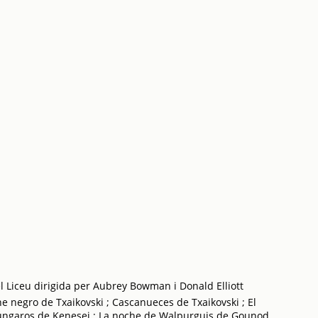
l Liceu dirigida per Aubrey Bowman i Donald Elliott
sne negro de Txaikovski ; Cascanueces de Txaikovski ; El
Húngaros de Kenesei ; La noche de Walpurguis de Gounod