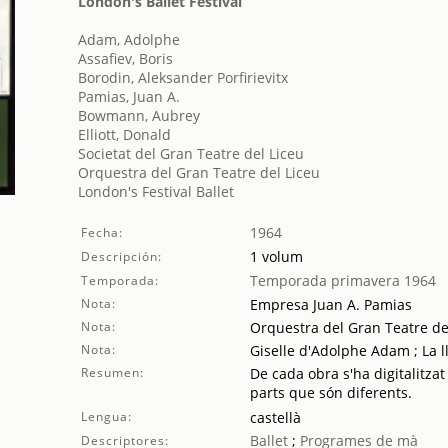
London's Ballet Festival
Adam, Adolphe
Assafiev, Boris
Borodin, Aleksander Porfirievitx
Pamias, Juan A.
Bowmann, Aubrey
Elliott, Donald
Societat del Gran Teatre del Liceu
Orquestra del Gran Teatre del Liceu
London's Festival Ballet
1964
Fecha:
1 volum
Descripción:
Temporada primavera 1964
Temporada:
Nota:
Empresa Juan A. Pamias
Nota:
Orquestra del Gran Teatre de
Nota:
Giselle d'Adolphe Adam ; La ll
Resumen:
De cada obra s'ha digitalitzat
parts que són diferents.
Lengua:
castellà
Ballet
;
Programes de mà
Descriptores: