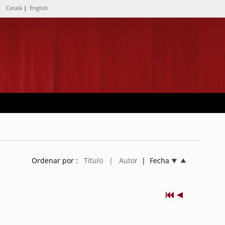
Català
|
English
Ordenar por :
Título
| Autor
| Fecha