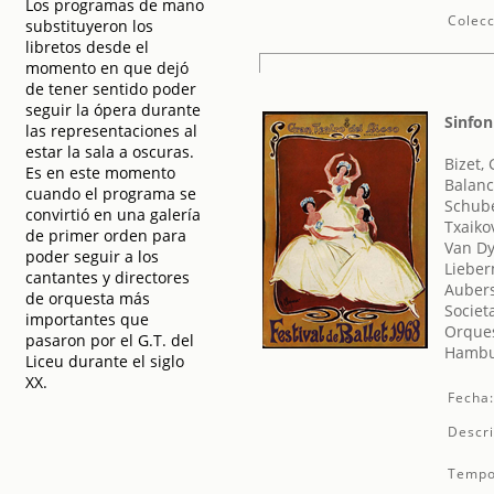
Los programas de mano
Colecc
substituyeron los
libretos desde el
momento en que dejó
de tener sentido poder
seguir la ópera durante
Sinfon
las representaciones al
estar la sala a oscuras.
Bizet,
Es en este momento
Balanc
cuando el programa se
Schube
convirtió en una galería
Txaikov
de primer orden para
Van Dy
poder seguir a los
Lieber
cantantes y directores
Aubers
de orquesta más
Societ
importantes que
Orques
pasaron por el G.T. del
Hambur
Liceu durante el siglo
XX.
Fecha
Descri
Tempo