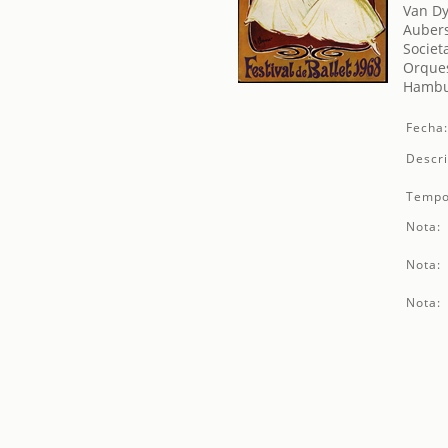
Van Dy
Aubers
Societ
Orques
Hambur
Fecha
Descri
Tempo
Nota:
Nota:
Nota: