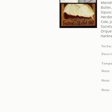
Menott
Butler
Sipusc
Herder
Cole, J
Societ
Orques
Harkne
Fecha
Descri
Tempo
Nota:
Nota:
Nota: