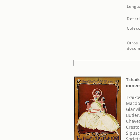
Lengu
Descri
Colecc
Otros
docum
Tchaik
inmem
Txaikov
Macdon
Glanvi
Butler
Chávez
Cresto
Sipusc
Societ