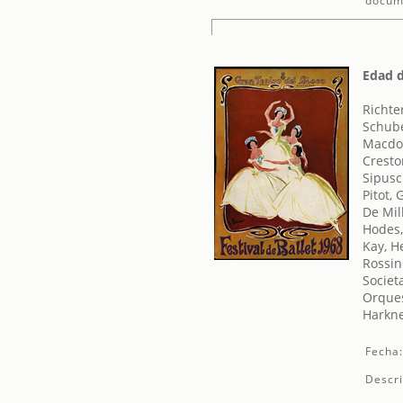
docum
Edad d
Richte
Schube
Macdon
Cresto
Sipusc
Pitot,
De Mil
Hodes,
Kay, H
Rossin
Societ
Orques
Harkne
Fecha
Descri