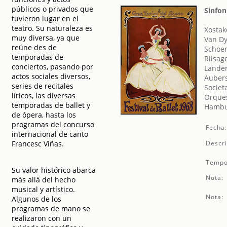
públicos o privados que
Sinfon
tuvieron lugar en el
teatro. Su naturaleza es
Xostak
muy diversa, ya que
Van Dy
reúne des de
Schoen
temporadas de
Riisag
conciertos, pasando por
Lander
actos sociales diversos,
Aubers
series de recitales
Societ
líricos, las diversas
Orques
temporadas de ballet y
Hambur
de ópera, hasta los
programas del concurso
Fecha
internacional de canto
Francesc Viñas.
Descri
Tempo
Su valor histórico abarca
Nota:
más allá del hecho
musical y artístico.
Nota:
Algunos de los
programas de mano se
realizaron con un