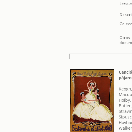
Lengu
Descri
Colecc
Otros
docum
Canció
pájaro
Keogh,
Macdon
Hoiby,
Butler
Stravin
Sipusc
Hovhan
Walke