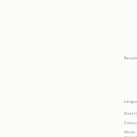
Resum
Lengu
Descri
Colecc
Otros