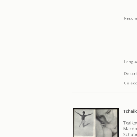
Resum
Lengu
Descri
Colecc
Tchaik
Txaikov
Macdon
Schube