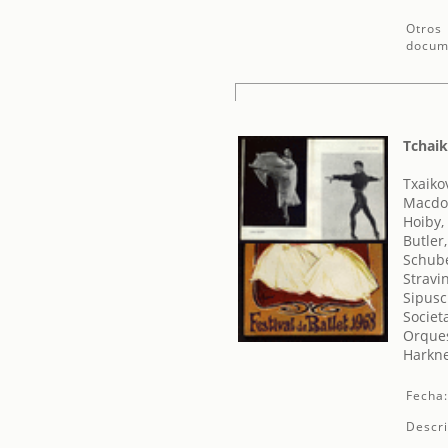
Otros
docum
Tchaik
Txaikov
Macdon
Hoiby,
Butler
Schube
Stravin
Sipusc
Societ
Orques
Harkne
Fecha
Descri