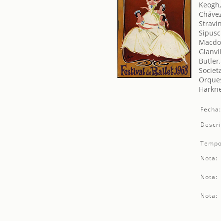
Keogh,
Chávez
Stravin
Sipusc
Macdon
Glanvi
Butler
Societ
Orques
Harkne
Fecha
Descri
Tempo
Nota:
Nota:
Nota: