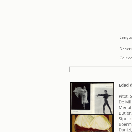
Lengu
Descri
Colecc
Edad 
Pitot,
De Mil
Menott
Butler
Sipusc
Boerma
Dantzi