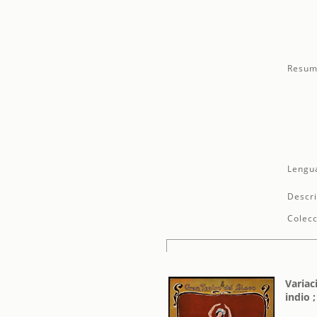
Resum
Lengu
Descri
Colecc
Variac
indio 