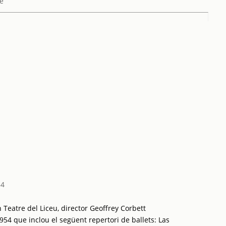
se
54
Teatre del Liceu, director Geoffrey Corbett
54 que inclou el següent repertori de ballets: Las