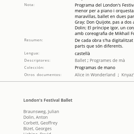
Nota:
Programa del London's Festiva
menor per a piano i orquesta,
maravillas, ballet en dues pa
Gray; Don Quijote, pas a dos
Dolin; El príncipe Igor, un c
amb coreografia de Mikhaïl F
Resumen:
De cada obra s'ha digitalitzat
parts que són diferents.
Lengua:
castellà
Ballet
;
Programes de mà
Descriptores:
Programas de mano
Colección:
Alice in Wonderland
;
Knyaz'
Otros documentos:
London's Festival Ballet
Braunsweg, Julian
Dolin, Anton
Corbett, Geoffrey
Bizet, Georges