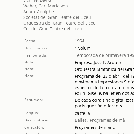
Lichine, David
Weber, Carl Maria von
Adam, Adolphe
Societat del Gran Teatre del Liceu
Orquestra del Gran Teatre del Liceu
Cor del Gran Teatre del Liceu
1954
Fecha:
1 volum
Descripción:
Temporada de primavera 19
Temporada:
Nota:
Empresa José F. Arquer
Nota:
Orquestra Simfònica del Gran 
Nota:
Programa del 23 d'abril del 1
moviments Impresiones Sinfóni
espectro de la rosa, amb mús
Fokín; Giselle, ballet en dos
Resumen:
De cada obra s'ha digitalitzat
parts que són diferents.
Lengua:
castellà
Ballet
;
Programes de mà
Descriptores:
Programas de mano
Colección: