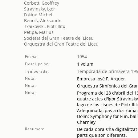
Corbett, Geoffrey
Stravinsky, Igor
Fokine Michel
Benois, Aleksandr
Txaikovski, Piotr Ilitx
Petipa, Marius
Societat del Gran Teatre del Liceu
Orquestra del Gran Teatre del Liceu
1954
Fecha:
1 volum
Descripción:
Temporada de primavera 19
Temporada:
Nota:
Empresa José F. Arquer
Nota:
Orquestra Simfònica del Gran 
Nota:
Programa del 28 d'abril del 1
quatre actes d'Igor Stravinsk
lago de los cisnes de Piotr Il
Arlequinada, pas a dos romàn
Dolin; Symphony for Fun, bal
Charnley
Resumen:
De cada obra s'ha digitalitzat
parts que són diferents.