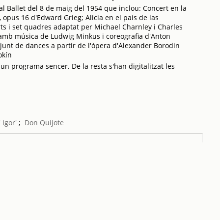
l Ballet del 8 de maig del 1954 que inclou: Concert en la
 opus 16 d'Edward Grieg; Alicia en el país de las
rts i set quadres adaptat per Michael Charnley i Charles
 amb música de Ludwig Minkus i coreografia d'Anton
onjunt de dances a partir de l'òpera d'Alexander Borodin
okín
 un programa sencer. De la resta s'han digitalitzat les
 Igor'
;
Don Quijote