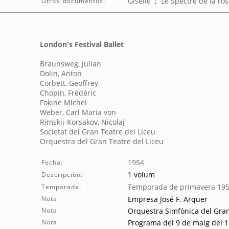
Giselle
;
Le Spectre de la ro
Otros documentos:
London's Festival Ballet
Braunsweg, Julian
Dolin, Anton
Corbett, Geoffrey
Chopin, Frédéric
Fokine Michel
Weber, Carl Maria von
Rimskij-Korsakov, Nicolaj
Societat del Gran Teatre del Liceu
Orquestra del Gran Teatre del Liceu
1954
Fecha:
1 volum
Descripción:
Temporada de primavera 19
Temporada:
Nota:
Empresa José F. Arquer
Nota:
Orquestra Simfònica del Gran 
Nota:
Programa del 9 de maig del 19