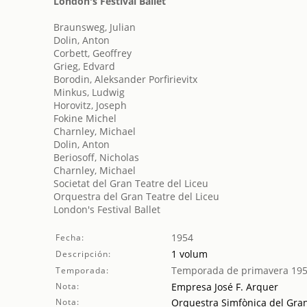
London's Festival Ballet
Braunsweg, Julian
Dolin, Anton
Corbett, Geoffrey
Grieg, Edvard
Borodin, Aleksander Porfirievitx
Minkus, Ludwig
Horovitz, Joseph
Fokine Michel
Charnley, Michael
Dolin, Anton
Beriosoff, Nicholas
Charnley, Michael
Societat del Gran Teatre del Liceu
Orquestra del Gran Teatre del Liceu
London's Festival Ballet
1954
Fecha:
1 volum
Descripción:
Temporada de primavera 19
Temporada:
Nota:
Empresa José F. Arquer
Nota:
Orquestra Simfònica del Gran 