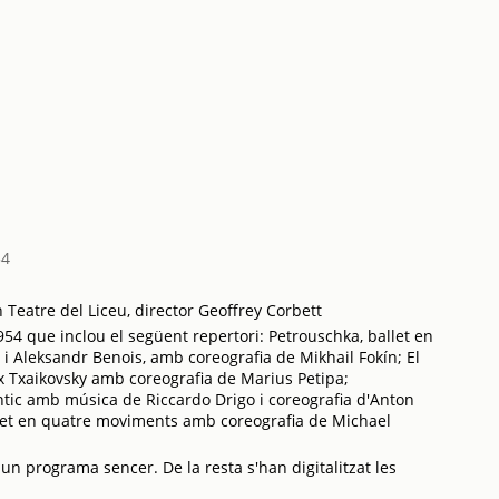
54
Teatre del Liceu, director Geoffrey Corbett
954 que inclou el següent repertori: Petrouschka, ballet en
y i Aleksandr Benois, amb coreografia de Mikhail Fokín; El
itx Txaikovsky amb coreografia de Marius Petipa;
tic amb música de Riccardo Drigo i coreografia d'Anton
let en quatre moviments amb coreografia de Michael
 un programa sencer. De la resta s'han digitalitzat les