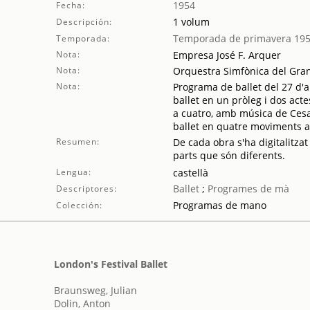
1954
Fecha:
1 volum
Descripción:
Temporada de primavera 19
Temporada:
Nota:
Empresa José F. Arquer
Nota:
Orquestra Simfònica del Gran 
Nota:
Programa de ballet del 27 d'a
ballet en un pròleg i dos acte
a cuatro, amb música de Cesa
ballet en quatre moviments 
Resumen:
De cada obra s'ha digitalitzat
parts que són diferents.
Lengua:
castellà
Ballet
;
Programes de mà
Descriptores:
Programas de mano
Colección:
London's Festival Ballet
Braunsweg, Julian
Dolin, Anton