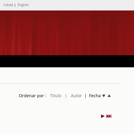
Català
|
English
Ordenar por :
Título
| Autor
| Fecha