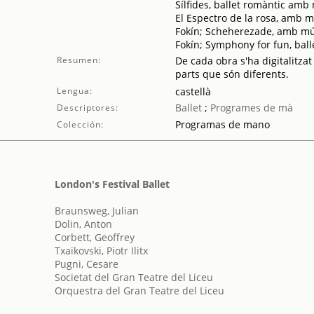
Sílfides, ballet romàntic amb
El Espectro de la rosa, amb m
Fokín; Scheherezade, amb mús
Fokín; Symphony for fun, bal
Resumen:
De cada obra s'ha digitalitzat
parts que són diferents.
Lengua:
castellà
Ballet
;
Programes de mà
Descriptores:
Programas de mano
Colección:
London's Festival Ballet
Braunsweg, Julian
Dolin, Anton
Corbett, Geoffrey
Txaikovski, Piotr Ilitx
Pugni, Cesare
Societat del Gran Teatre del Liceu
Orquestra del Gran Teatre del Liceu