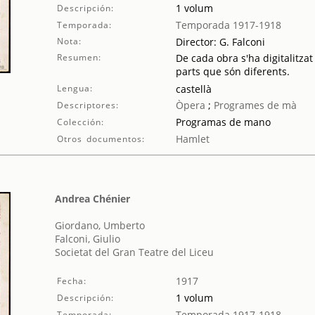
1 volum
Descripción:
Temporada 1917-1918
Temporada:
Nota:
Director: G. Falconi
Resumen:
De cada obra s'ha digitalitzat
parts que són diferents.
Lengua:
castellà
Òpera
;
Programes de mà
Descriptores:
Programas de mano
Colección:
Hamlet
Otros documentos:
Andrea Chénier
Giordano, Umberto
Falconi, Giulio
Societat del Gran Teatre del Liceu
1917
Fecha:
1 volum
Descripción:
Temporada 1917-1918
Temporada: