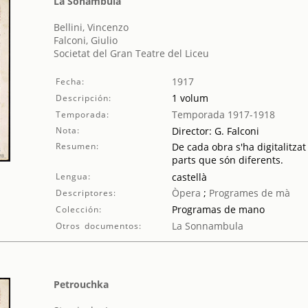
La Sonámbula
Bellini, Vincenzo
Falconi, Giulio
Societat del Gran Teatre del Liceu
1917
Fecha:
1 volum
Descripción:
Temporada 1917-1918
Temporada:
Nota:
Director: G. Falconi
Resumen:
De cada obra s'ha digitalitzat
parts que són diferents.
Lengua:
castellà
Òpera
;
Programes de mà
Descriptores:
Programas de mano
Colección:
La Sonnambula
Otros documentos:
Petrouchka