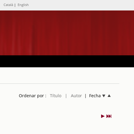
Català
|
English
Ordenar por :
Título
| Autor
| Fecha