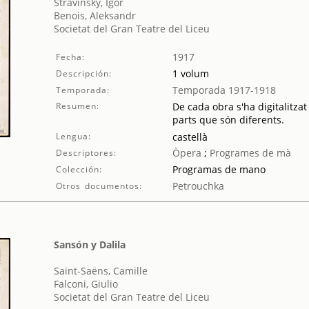
Stravinsky, Igor
Benois, Aleksandr
Societat del Gran Teatre del Liceu
1917
Fecha:
1 volum
Descripción:
Temporada 1917-1918
Temporada:
Resumen:
De cada obra s'ha digitalitzat
parts que són diferents.
Lengua:
castellà
Òpera
;
Programes de mà
Descriptores:
Programas de mano
Colección:
Petrouchka
Otros documentos:
Sansón y Dalila
Saint-Saëns, Camille
Falconi, Giulio
Societat del Gran Teatre del Liceu