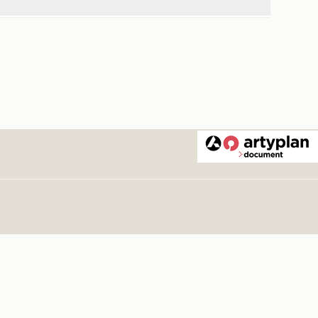
untarios Americanos con motivo de su regreso
igen
.
1938
ma
. 1938
938
ordinaria a beneficio de los damnificados por
aciones de Italia
.
1951
ra de abono a beneficio de los damnificados
nes de Italia
.
1951