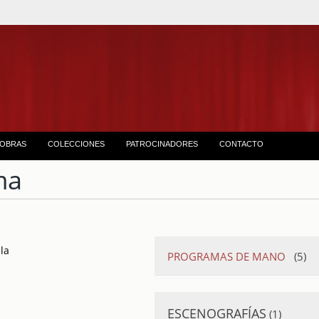
OBRAS
COLECCIONES
PATROCINADORES
CONTACTO
ma
la
PROGRAMAS DE MANO
(5)
Grandioso festival 
la Sección Catalana
ESCENOGRAFÍAS
(1)
Función organizad