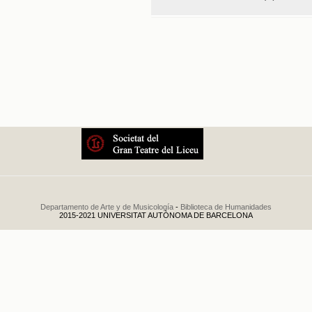
a los Heroicos Vol
a sus paises de or
La Verbena de la Palo
La Verbena de la Paloma
.
1
Gran función extra
las recientes inund
Función extraordinaria fue
por las recientes inundacio
Departamento de Arte y de Musicología
-
Biblioteca de Humanidades
2015-2021 UNIVERSITAT AUTÒNOMA DE BARCELONA