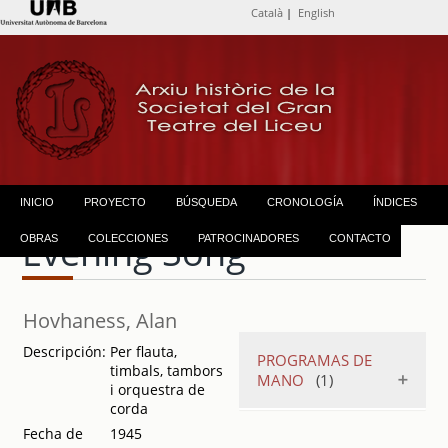
Català
|
English
INICIO
PROYECTO
BÚSQUEDA
CRONOLOGÍA
ÍNDICES
Evening Song
OBRAS
COLECCIONES
PATROCINADORES
CONTACTO
Hovhaness, Alan
Descripción:
Per flauta,
PROGRAMAS DE
timbals, tambors
MANO
(1)
i orquestra de
corda
Harkness Ballet
Fecha de
1945
de Nueva York