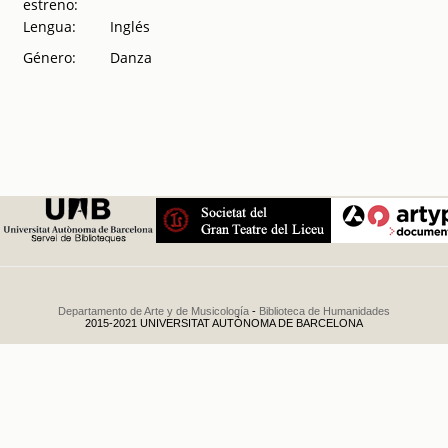
estreno:
(USA) ; London
Lengua:
Inglés
Festival Ballet
del Londres
Género:
Danza
(Gran Bretaña)
.
1970
Departamento de Arte y de Musicología
-
Biblioteca de Humanidades
2015-2021 UNIVERSITAT AUTÒNOMA DE BARCELONA