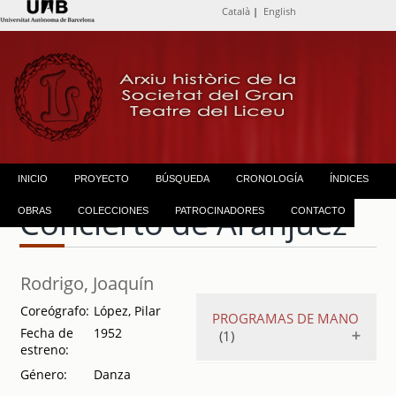
Català
|
English
INICIO
PROYECTO
BÚSQUEDA
CRONOLOGÍA
ÍNDICES
Concierto de Aranjuez
OBRAS
COLECCIONES
PATROCINADORES
CONTACTO
Rodrigo, Joaquín
Coreógrafo:
López, Pilar
PROGRAMAS DE MANO
Fecha de
1952
(1)
estreno:
Género:
Danza
Presentacion en
Barcelona del