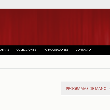
OBRAS
COLECCIONES
PATROCINADORES
CONTACTO
PROGRAMAS DE MANO
Único conciert