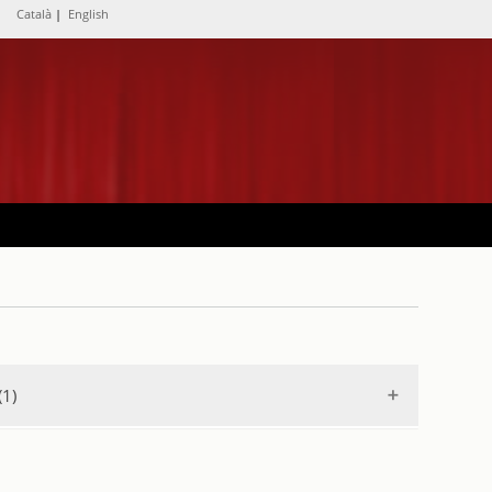
Català
|
English
(1)
o sinfónico con Pierino Gamba
.
1948