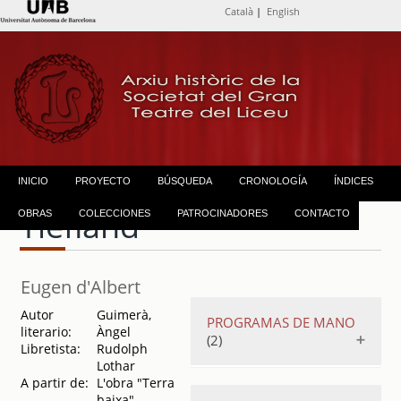
Català
|
English
INICIO
PROYECTO
BÚSQUEDA
CRONOLOGÍA
ÍNDICES
Tiefland
OBRAS
COLECCIONES
PATROCINADORES
CONTACTO
Eugen d'Albert
Autor
Guimerà,
PROGRAMAS DE MANO
literario:
Àngel
(2)
Libretista:
Rudolph
Lothar
A partir de:
L'obra "Terra
Tiefland = Terra
baixa",
baixa
.
1956