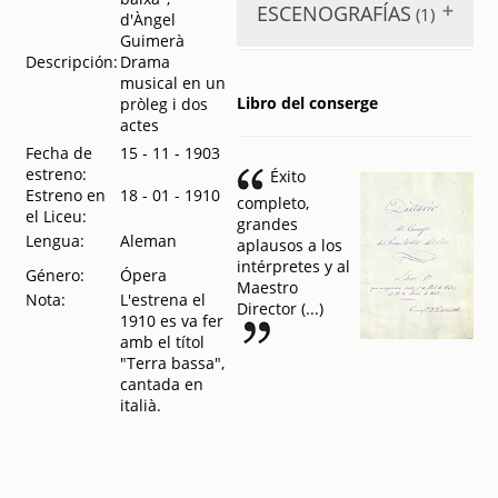
ESCENOGRAFÍAS
(1)
d'Àngel
Tiefland (Terra
Guimerà
baixa)
.
1972
Descripción:
Drama
Tiefland (Terra
musical en un
baixa)
. 1920
Libro del conserge
pròleg i dos
actes
Fecha de
15 - 11 - 1903
estreno:
Éxito
Estreno en
18 - 01 - 1910
completo,
el Liceu:
grandes
Lengua:
Aleman
aplausos a los
intérpretes y al
Género:
Ópera
Maestro
Nota:
L'estrena el
Director (...)
1910 es va fer
amb el títol
"Terra bassa",
cantada en
italià.