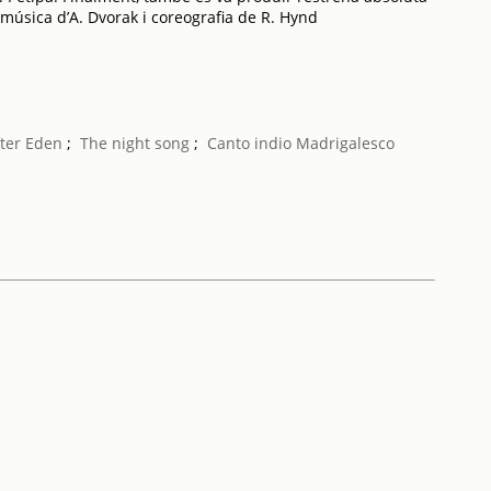
 música d’A. Dvorak i coreografia de R. Hynd
fter Eden
;
The night song
;
Canto indio
Madrigalesco