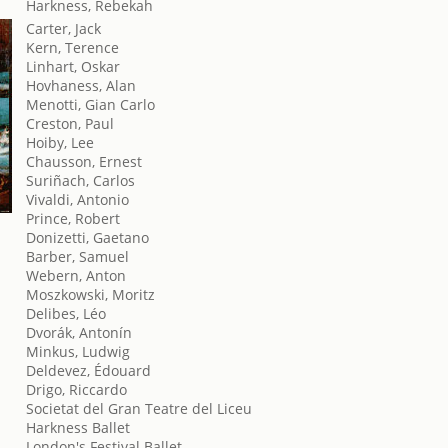
Harkness, Rebekah
Carter, Jack
Kern, Terence
Linhart, Oskar
Hovhaness, Alan
Menotti, Gian Carlo
Creston, Paul
Hoiby, Lee
Chausson, Ernest
Suriñach, Carlos
Vivaldi, Antonio
Prince, Robert
Donizetti, Gaetano
Barber, Samuel
Webern, Anton
Moszkowski, Moritz
Delibes, Léo
Dvorák, Antonín
Minkus, Ludwig
Deldevez, Édouard
Drigo, Riccardo
Societat del Gran Teatre del Liceu
Harkness Ballet
London's Festival Ballet