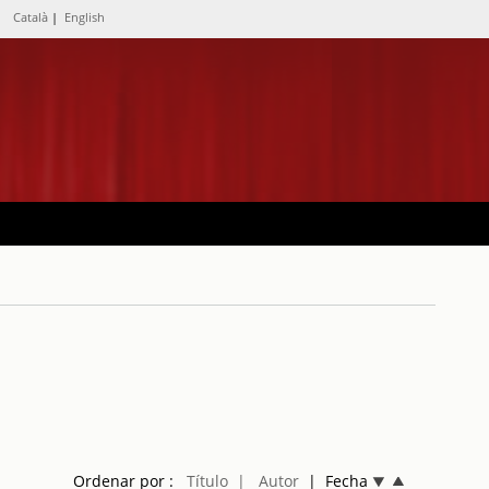
Català
|
English
Ordenar por :
Título
| Autor
| Fecha