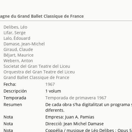
agne du Grand Ballet Classique de France
Delibes, Léo
Lifar, Serge
Lalo, Édouard
Damase, Jean-Michel
Giraud, Claude
Béjart, Maurice
Webern, Anton
Societat del Gran Teatre del Liceu
Orquestra del Gran Teatre del Liceu
Grand Ballet Classique de France
Fecha:
1967
Descripción
1 volum
Temporada
Temporada de primavera 1967
Resumen
De cada obra s'ha digitalitzat un programa s
diferents.
Nota
Empresa: Juan A. Pamias
Nota
Direcció: Jean Michel Damase
Nota
Coppélia / musique de Léo Delibes ; Opus 5