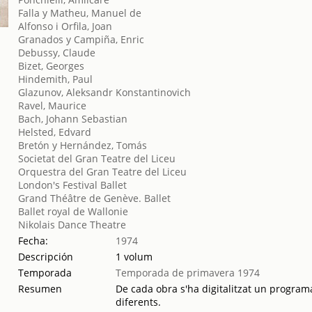
Falla y Matheu, Manuel de
Alfonso i Orfila, Joan
Granados y Campiña, Enric
Debussy, Claude
Bizet, Georges
Hindemith, Paul
Glazunov, Aleksandr Konstantinovich
Ravel, Maurice
Bach, Johann Sebastian
Helsted, Edvard
Bretón y Hernández, Tomás
Societat del Gran Teatre del Liceu
Orquestra del Gran Teatre del Liceu
London's Festival Ballet
Grand Théâtre de Genève. Ballet
Ballet royal de Wallonie
Nikolais Dance Theatre
Fecha:
1974
Descripción
1 volum
Temporada
Temporada de primavera 1974
Resumen
De cada obra s'ha digitalitzat un programa
diferents.