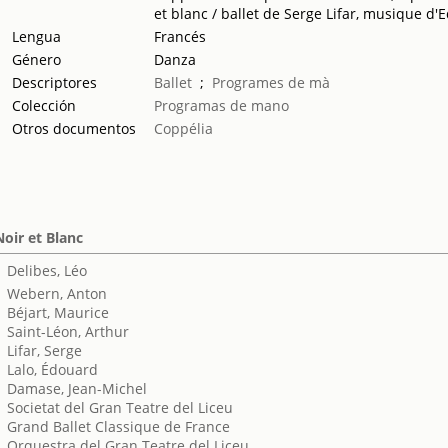
et blanc / ballet de Serge Lifar, musique d'
Lengua
Francés
Género
Danza
Descriptores
Ballet
;
Programes de mà
Colección
Programas de mano
Otros documentos
Coppélia
Noir et Blanc
Delibes, Léo
Webern, Anton
Béjart, Maurice
Saint-Léon, Arthur
Lifar, Serge
Lalo, Édouard
Damase, Jean-Michel
Societat del Gran Teatre del Liceu
Grand Ballet Classique de France
Orquestra del Gran Teatre del Liceu