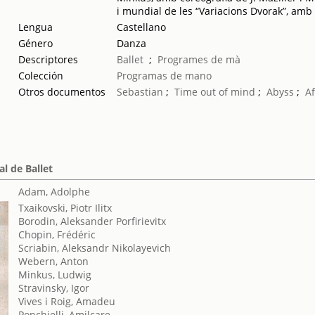
i mundial de les “Variacions Dvorak”, amb
Lengua
Castellano
Género
Danza
Descriptores
Ballet
;
Programes de mà
Colección
Programas de mano
Otros documentos
Sebastian
;
Time out of mind
;
Abyss
;
A
al de Ballet
Adam, Adolphe
Txaikovski, Piotr Ilitx
Borodin, Aleksander Porfirievitx
Chopin, Frédéric
Scriabin, Aleksandr Nikolayevich
Webern, Anton
Minkus, Ludwig
Stravinsky, Igor
Vives i Roig, Amadeu
Ponchielli, Amilcare