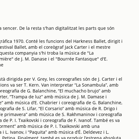
 sencer. De la resta s'han digitalitzat les parts que són
ica 1970. Conté les funcions del Harkness Ballet, dirigit i
stival Ballet, amb el coreògraf Jack Carter i el mestre
aquesta companyia s'hi troba la música de "La
mière" de J. M. Danase i el "Bourrée Fantasque" d'E.
ne
à dirigida per V. Grey, les coreografies són de J. Carter i el
ions va ser T. Kern. Van interpretar “La Sonambula”, amb
coreografia de G. Balanchine, “El muchacho brujo” amb
Carter, “Trampa de luz” amb música de J. M. Damase i
e” amb música d’E. Chabrier i coreografia de G. Balanchine,
ografia de S. Lifar, “El Corsario” amb música de R. Drigo i
s de primavera” amb música de S. Rakhmaninov i coreografia
de P. I. Txaikovski i coreografia de F. Ivanof. També es va
dorment” amb música de P. I. Txaikovski amb una
a i L. Ivanov, i “Paquita” amb música d’É. Deldevez i L.
. Petipa. Finalment, també es va produir l’estrena absoluta