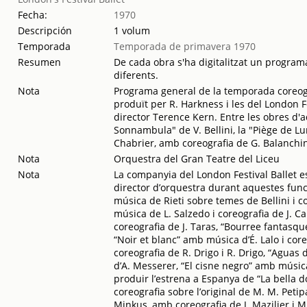
Fecha:
1970
Descripción
1 volum
Temporada
Temporada de primavera 1970
Resumen
De cada obra s'ha digitalitzat un programa
diferents.
Nota
Programa general de la temporada coreogràf
produït per R. Harkness i les del London Fe
director Terence Kern. Entre les obres d'
Sonnambula" de V. Bellini, la "Piège de Lu
Chabrier, amb coreografia de G. Balanchi
Nota
Orquestra del Gran Teatre del Liceu
Nota
La companyia del London Festival Ballet est
director d’orquestra durant aquestes func
música de Rieti sobre temes de Bellini i 
música de L. Salzedo i coreografia de J. 
coreografia de J. Taras, “Bourree fantasqu
“Noir et blanc” amb música d’É. Lalo i core
coreografia de R. Drigo i R. Drigo, “Agua
d’A. Messerer, “El cisne negro” amb música 
produir l’estrena a Espanya de “La bella 
coreografia sobre l’original de M. M. Petip
Minkus, amb coreografia de J. Mazilier i M