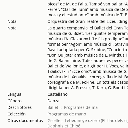
picos” de M. de Falla. També van ballar “A
Ferrer, “Clar de lluna” amb música de Deb
moza y el estudiante” amb música de T. B
Nota
Orquestra del Gran Teatre del Liceu, dirig
Nota
La quarta companyia, el Ballet del Gran T
música de G. Bizet, “Les quatre tempera
música d’A. Glazunov i “Le fils prodigue” 
format per “Agon”, amb música d’I. Stravi
Ravel adaptada per G. Skibine, “Concierto
“Don Quijote” amb música de L. Mintkus i
de G. Balanchine. Totes aquestes peces va
Ballet de Wallonie, dirigit per H. Voos, va 
Txaikovski i “Ecce omo”, amb música de G.
música de I. Xenakis i coreografia de M. Bé
coreografia de M. Fokine. En tots els caso
dirigida per A. Presser, T. Kern, G. Bond i
Lengua
Castellano
Género
Danza
Descriptores
Ballet
;
Programes de mà
Colección
Programas de mano
Otros documentos
Giselle
;
Lebedínoye óziero (El Llac dels c
Daphnis et Chloé