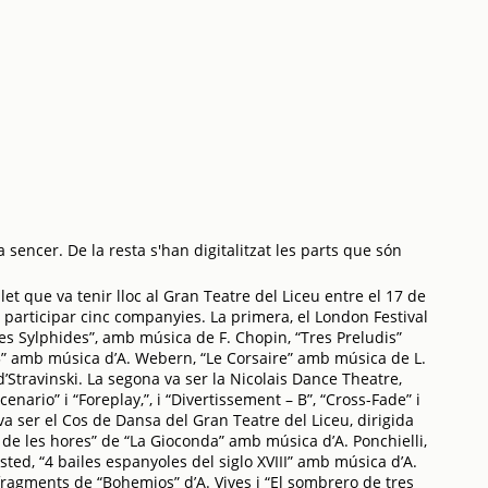
 sencer. De la resta s'han digitalitzat les parts que són
et que va tenir lloc al Gran Teatre del Liceu entre el 17 de
 participar cinc companyies. La primera, el London Festival
 “Les Sylphides”, amb música de F. Chopin, “Tres Preludis”
” amb música d’A. Webern, “Le Corsaire” amb música de L.
’Stravinski. La segona va ser la Nicolais Dance Theatre,
enario” i “Foreplay,”, i “Divertissement – B”, “Cross-Fade” i
a ser el Cos de Dansa del Gran Teatre del Liceu, dirigida
 de les hores” de “La Gioconda” amb música d’A. Ponchielli,
lsted, “4 bailes espanyoles del siglo XVIII” amb música d’A.
s, fragments de “Bohemios” d’A. Vives i “El sombrero de tres