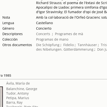
Richard Strauss; el poema de l'èxtasi de Scr
Apocalipsi de Liadov; primera simfonia d'Igor
d'Igor Stravinsky; El fumador d'opi de José 
Nota
Amb la col·laboració de l'Orfeó Gracienc sota
Lengua
Castellano
Género
Concierto
Descriptores
Concerts
;
Programes de mà
Colección
Programas de mano
Otros documentos
Die Schöpfung
;
Fidelio
;
Tannhäuser
;
Tri
des Nibelungen. Götterdämmerung
;
Don J
ra 1985
Ávila, María de
Balanchine, George
Tudor, Antony
Petipa, Marius
Barra, Ray
Txaikovski, Piotr Ilitx