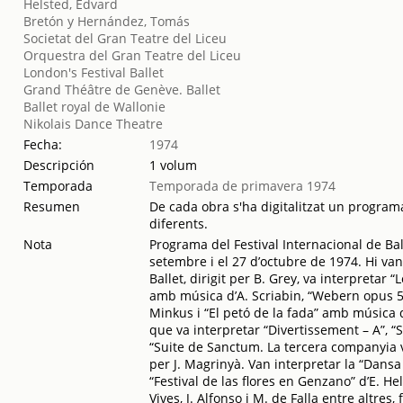
Helsted, Edvard
Bretón y Hernández, Tomás
Societat del Gran Teatre del Liceu
Orquestra del Gran Teatre del Liceu
London's Festival Ballet
Grand Théâtre de Genève. Ballet
Ballet royal de Wallonie
Nikolais Dance Theatre
Fecha:
1974
Descripción
1 volum
Temporada
Temporada de primavera 1974
Resumen
De cada obra s'ha digitalitzat un programa
diferents.
Nota
Programa del Festival Internacional de Ball
setembre i el 27 d’octubre de 1974. Hi van
Ballet, dirigit per B. Grey, va interpretar
amb música d’A. Scriabin, “Webern opus 5
Minkus i “El petó de la fada” amb música d
que va interpretar “Divertissement – A”, “Sc
“Suite de Sanctum. La tercera companyia v
per J. Magrinyà. Van interpretar la “Dansa
“Festival de las flores en Genzano” d’E. He
Vives, J. Alfonso i M. de Falla entre altre