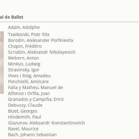
al de Ballet
Adam, Adolphe
Txaikovski, Piotr Ilitx
Borodin, Aleksander Porfirievitx
Chopin, Frédéric
Scriabin, Aleksandr Nikolayevich
Webern, Anton
Minkus, Ludwig
Stravinsky, Igor
Vives i Roig, Amadeu
Ponchielli, Amilcare
Falla y Matheu, Manuel de
Alfonso i Orfila, Joan
Granados y Campiña, Enric
Debussy, Claude
Bizet, Georges
Hindemith, Paul
Glazunov, Aleksandr Konstantinovich
Ravel, Maurice
Bach, Johann Sebastian