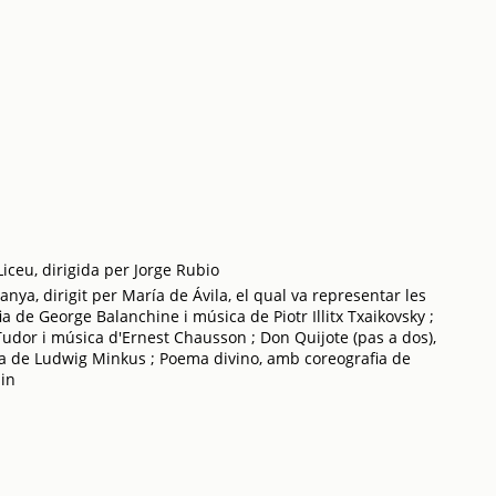
iceu, dirigida per Jorge Rubio
ya, dirigit per María de Ávila, el qual va representar les
 de George Balanchine i música de Piotr Illitx Txaikovsky ;
Tudor i música d'Ernest Chausson ; Don Quijote (pas a dos),
a de Ludwig Minkus ; Poema divino, amb coreografia de
bin