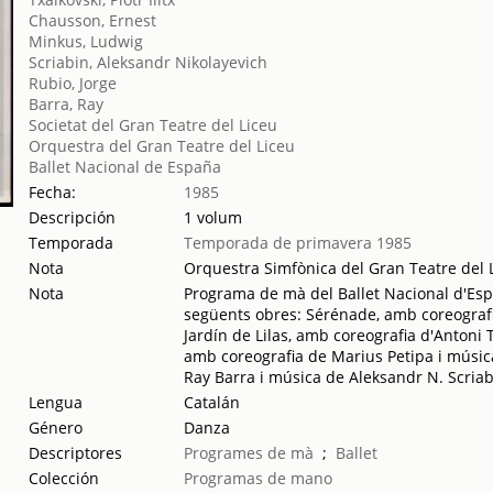
Chausson, Ernest
Minkus, Ludwig
Scriabin, Aleksandr Nikolayevich
Rubio, Jorge
Barra, Ray
Societat del Gran Teatre del Liceu
Orquestra del Gran Teatre del Liceu
Ballet Nacional de España
Fecha:
1985
Descripción
1 volum
Temporada
Temporada de primavera 1985
Nota
Orquestra Simfònica del Gran Teatre del L
Nota
Programa de mà del Ballet Nacional d'Espan
següents obres: Sérénade, amb coreografia
Jardín de Lilas, amb coreografia d'Antoni 
amb coreografia de Marius Petipa i músic
Ray Barra i música de Aleksandr N. Scria
Lengua
Catalán
Género
Danza
Descriptores
Programes de mà
;
Ballet
Colección
Programas de mano