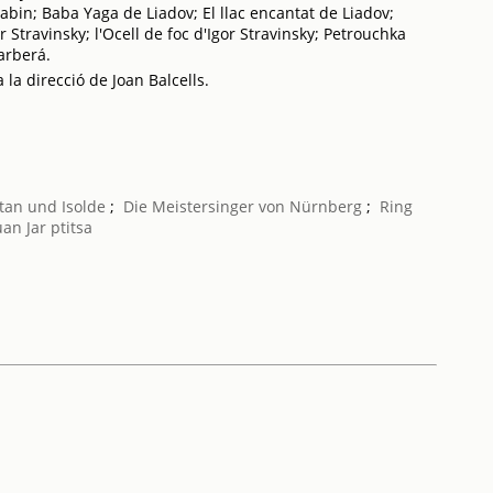
iabin; Baba Yaga de Liadov; El llac encantat de Liadov;
 Stravinsky; l'Ocell de foc d'Igor Stravinsky; Petrouchka
Barberá.
 la direcció de Joan Balcells.
stan und Isolde
;
Die Meistersinger von Nürnberg
;
Ring
uan
Jar ptitsa