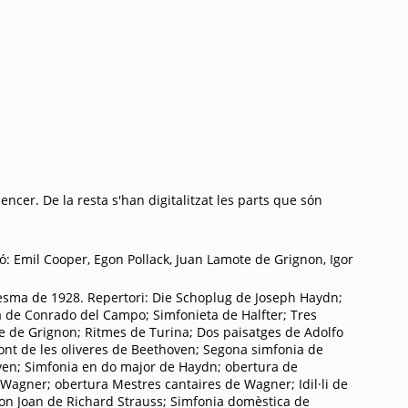
ncer. De la resta s'han digitalitzat les parts que són
ó: Emil Cooper, Egon Pollack, Juan Lamote de Grignon, Igor
sma de 1928. Repertori: Die Schoplug de Joseph Haydn;
a de Conrado del Campo; Simfonieta de Halfter; Tres
 de Grignon; Ritmes de Turina; Dos paisatges de Adolfo
ont de les oliveres de Beethoven; Segona simfonia de
en; Simfonia en do major de Haydn; obertura de
Wagner; obertura Mestres cantaires de Wagner; Idil·li de
on Joan de Richard Strauss; Simfonia domèstica de