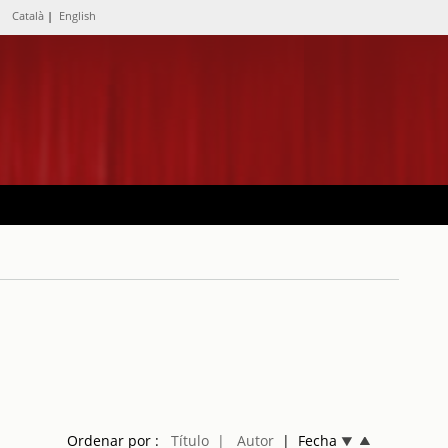
Català
|
English
Ordenar por :
Título
| Autor
| Fecha