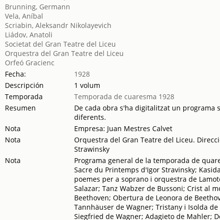
Brunning, Germann
Vela, Aníbal
Scriabin, Aleksandr Nikolayevich
Liádov, Anatoli
Societat del Gran Teatre del Liceu
Orquestra del Gran Teatre del Liceu
Orfeó Gracienc
Fecha:
1928
Descripción
1 volum
Temporada
Temporada de cuaresma 1928
Resumen
De cada obra s'ha digitalitzat un programa se
diferents.
Nota
Empresa: Juan Mestres Calvet
Nota
Orquestra del Gran Teatre del Liceu. Direcci
Strawinsky
Nota
Programa general de la temporada de quare
Sacre du Printemps d'Igor Stravinsky; Kasid
poemes per a soprano i orquestra de Lamote
Salazar; Tanz Wabzer de Bussoni; Crist al m
Beethoven; Obertura de Leonora de Beethov
Tannhäuser de Wagner; Tristany i Isolda de 
Siegfried de Wagner; Adagieto de Mahler; D