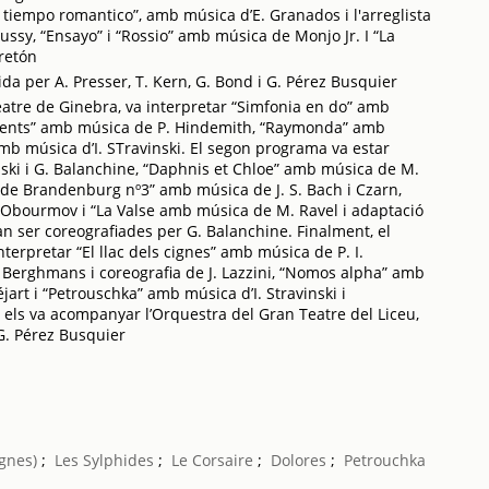
 tiempo romantico”, amb música d’E. Granados i l'arreglista
ussy, “Ensayo” i “Rossio” amb música de Monjo Jr. I “La
retón
ida per A. Presser, T. Kern, G. Bond i G. Pérez Busquier
eatre de Ginebra, va interpretar “Simfonia en do” amb
ments” amb música de P. Hindemith, “Raymonda” amb
amb música d’I. STravinski. El segon programa va estar
nski i G. Balanchine, “Daphnis et Chloe” amb música de M.
 de Brandenburg nº3” amb música de J. S. Bach i Czarn,
 Obourmov i “La Valse amb música de M. Ravel i adaptació
n ser coreografiades per G. Balanchine. Finalment, el
interpretar “El llac dels cignes” amb música de P. I.
 Berghmans i coreografia de J. Lazzini, “Nomos alpha” amb
jart i “Petrouschka” amb música d’I. Stravinski i
s els va acompanyar l’Orquestra del Gran Teatre del Liceu,
 G. Pérez Busquier
ignes)
;
Les Sylphides
;
Le Corsaire
;
Dolores
;
Petrouchka