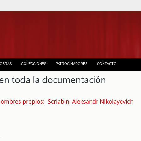
OBRAS
COLECCIONES
PATROCINADORES
CONTACTO
en toda la documentación
ombres propios: Scriabin, Aleksandr Nikolayevich
3