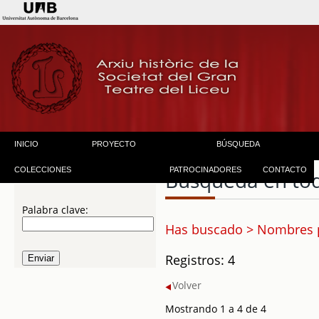
INICIO
PROYECTO
BÚSQUEDA
COLECCIONES
PATROCINADORES
CONTACTO
Búsqueda en to
Palabra clave:
Has buscado > Nombres p
Registros: 4
Volver
Mostrando 1 a 4 de 4