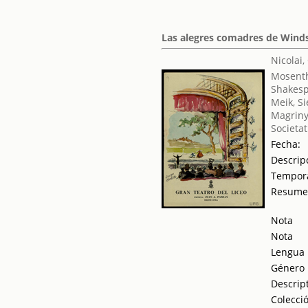
Las alegres comadres de Wind
Nicolai,
Mosent
Shakesp
Meik, Si
Magriny
Societat
Fecha:
Descrip
Tempor
Resum
Nota
Nota
Lengua
Género
Descrip
Colecci