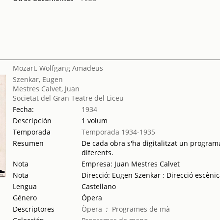
Mozart, Wolfgang Amadeus
Szenkar, Eugen
Mestres Calvet, Juan
Societat del Gran Teatre del Liceu
Fecha:
1934
Descripción
1 volum
Temporada
Temporada 1934-1935
Resumen
De cada obra s'ha digitalitzat un programa
diferents.
Nota
Empresa: Juan Mestres Calvet
Nota
Direcció: Eugen Szenkar ; Direcció escèni
Lengua
Castellano
Género
Ópera
Descriptores
Òpera
;
Programes de mà