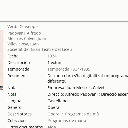
Verdi, Giuseppe
Padovani, Alfredo
Mestres Calvet, Juan
Villaviciosa, Juan
Societat del Gran Teatre del Liceu
Fecha:
1934
Descripción
1 volum
Temporada
Temporada 1934-1935
Resumen
De cada obra s'ha digitalitzat un programa
diferents.
Nota
Empresa: Juan Mestres Calvet
Nota
Direcció: Alfredo Padovani ; Direcció escèni
Lengua
Castellano
Género
Ópera
Descriptores
Òpera
;
Programes de mà
Colección
Programas de mano
Otros documentos
Aida