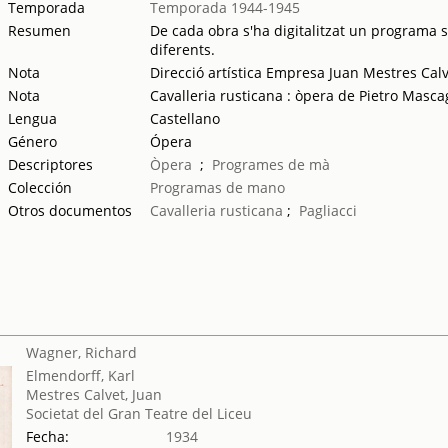
Temporada
Temporada 1944-1945
Resumen
De cada obra s'ha digitalitzat un programa se
diferents.
Nota
Direcció artística Empresa Juan Mestres Cal
Nota
Cavalleria rusticana : òpera de Pietro Masca
Lengua
Castellano
Género
Ópera
Descriptores
Òpera
;
Programes de mà
Colección
Programas de mano
Otros documentos
Cavalleria rusticana
;
Pagliacci
Wagner, Richard
Elmendorff, Karl
Mestres Calvet, Juan
Societat del Gran Teatre del Liceu
Fecha:
1934