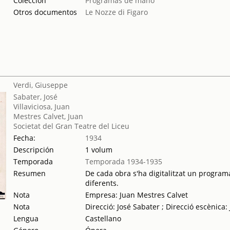
Colección
Programas de mano
Otros documentos
Le Nozze di Figaro
Verdi, Giuseppe
Sabater, José
Villaviciosa, Juan
Mestres Calvet, Juan
Societat del Gran Teatre del Liceu
Fecha:
1934
Descripción
1 volum
Temporada
Temporada 1934-1935
Resumen
De cada obra s'ha digitalitzat un programa
diferents.
Nota
Empresa: Juan Mestres Calvet
Nota
Direcció: José Sabater ; Direcció escènica: 
Lengua
Castellano