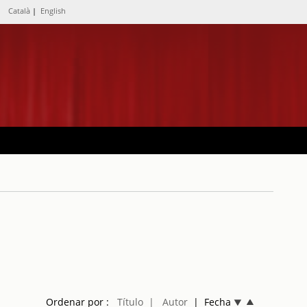
Català
|
English
Ordenar por :
Título
| Autor
| Fecha