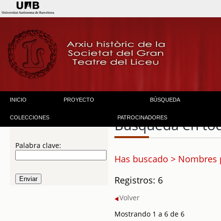
INICIO
PROYECTO
BÚSQUEDA
COLECCIONES
PATROCINADORES
Búsqueda en to
Palabra clave:
Has buscado > Nombres p
Registros: 6
Volver
Mostrando 1 a 6 de 6