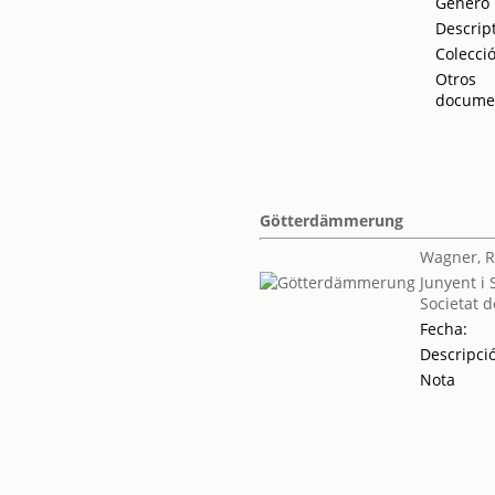
Género
Descrip
Colecci
Otros
docume
Götterdämmerung
Wagner, R
Junyent i
Societat d
Fecha:
Descripci
Nota