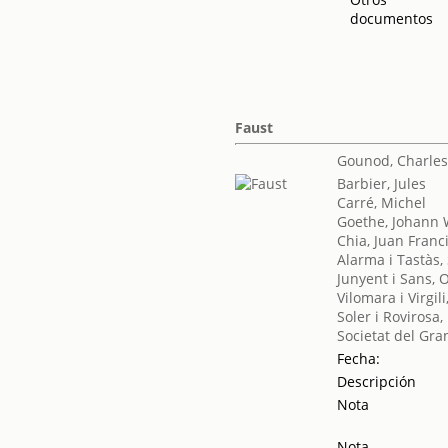
documentos
Faust
Gounod, Charle
Barbier, Jules
Carré, Michel
Goethe, Johann 
Chia, Juan Franc
Alarma i Tastàs,
Junyent i Sans, 
Vilomara i Virgil
Soler i Rovirosa,
Societat del Gra
Fecha:
Descripción
Nota
Nota