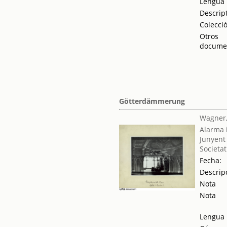
Lengua
Descrip
Colecci
Otros
docume
Götterdämmerung
Wagner,
Alarma i
Junyent
Societat
Fecha:
Descrip
Nota
Nota
Lengua