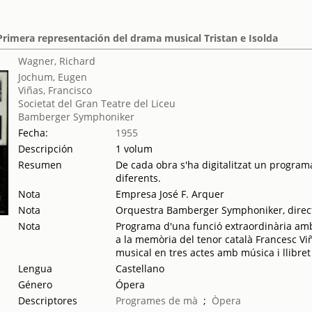
Primera representación del drama musical Tristan e Isolda
Wagner, Richard
Jochum, Eugen
Viñas, Francisco
Societat del Gran Teatre del Liceu
Bamberger Symphoniker
Fecha:
1955
Descripción
1 volum
Resumen
De cada obra s'ha digitalitzat un programa
diferents.
Nota
Empresa José F. Arquer
Nota
Orquestra Bamberger Symphoniker, direc
Nota
Programa d'una funció extraordinària am
a la memòria del tenor català Francesc Vi
musical en tres actes amb música i llibr
Lengua
Castellano
Género
Ópera
Descriptores
Programes de mà
;
Òpera