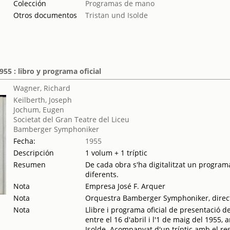
Colección
Programas de mano
Otros documentos
Tristan und Isolde
55 : libro y programa oficial
Wagner, Richard
Keilberth, Joseph
Jochum, Eugen
Societat del Gran Teatre del Liceu
Bamberger Symphoniker
Fecha:
1955
Descripción
1 volum + 1 tríptic
Resumen
De cada obra s'ha digitalitzat un programa
diferents.
Nota
Empresa José F. Arquer
Nota
Orquestra Bamberger Symphoniker, direct
Nota
Llibre i programa oficial de presentació d
entre el 16 d'abril i l'1 de maig del 1955,
Isolde. Acompanyat d'un tríptic amb el res