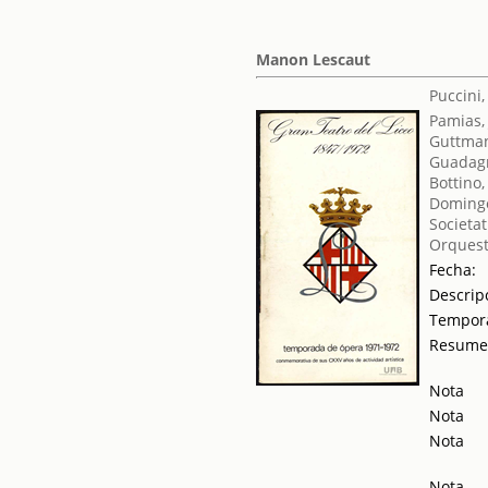
Manon Lescaut
Puccini
Pamias,
Guttman
Guadag
Bottino,
Domingo
Societat
Orquest
Fecha:
Descrip
Tempor
Resum
Nota
Nota
Nota
Nota