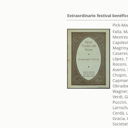
Extraordinario festival benéfic
Pick-Man
Falla, 
Mestres
Capdevi
Magriny
Caseres
López, ?
Rossini
Asensi, 
Chopin,
Capman
Obrador
Wagner,
Verdi, 
Puccini
Larrocha
Cerdá, 
Gracia,
Societat