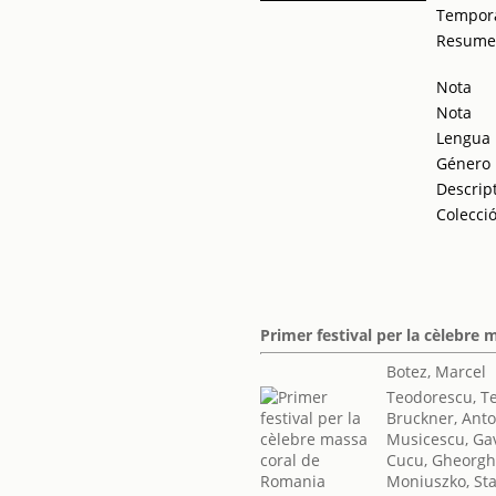
Tempor
Resum
Nota
Nota
Lengua
Género
Descrip
Colecci
Primer festival per la cèlebr
Botez, Marcel
Teodorescu, T
Bruckner, Ant
Musicescu, Gav
Cucu, Gheorg
Moniuszko, St