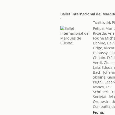
Ballet Internacional del Marq
Txaikovski, Pi
Petipa, Mari
Ricarda, Ana
Fokine Miche
Lichine, Dav
Drigo, Ricca
Debussy, Cl
Chopin, Fréd
Verdi, Giuse
Lalo, Édouar
Bach, Johann
Skibine, Geo
Pugni, Cesar
Ivanov, Lev
Schubert, Fr
Societat del
Orquestra de
Compañía de
Fecha: