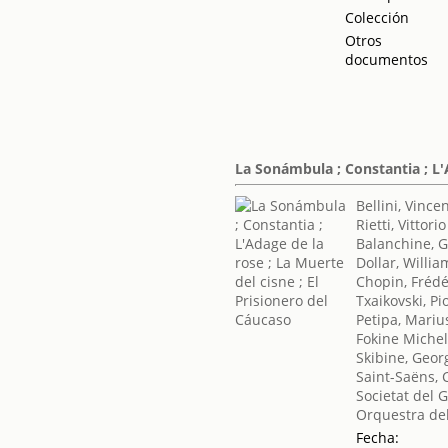
Colección
Otros
documentos
La Sonámbula ; Constantia ; L'A
Bellini, Vince
Rietti, Vittorio
Balanchine, 
Dollar, Willia
Chopin, Frédé
Txaikovski, Pio
Petipa, Mariu
Fokine Miche
Skibine, Geor
Saint-Saëns, 
Societat del 
Orquestra del
Fecha: