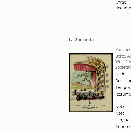
Otros
docume
La Gioconda
Ponchiel
Boito, A
Wolf-Fe
Societat
Fecha:
Descrip
Tempor
Resum
Nota
Nota
Lengua
Género