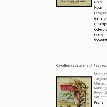
Nota
Nota
Lengua
Género
Descrip
Colecci
Otros
docume
Cavalleria rusticana ; I Pagliacc
Leoncav
Targioni
Menasci
Mascagn
Rivoli, 
Societat
Fecha: