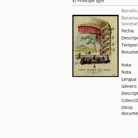
El Príncipe Igor
Borodin,
Baranov
Societat
Fecha:
Descrip
Tempor
Resum
Nota
Nota
Lengua
Género
Descrip
Colecci
Otros
docume