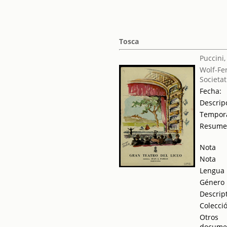
Tosca
Puccini
Wolf-Fe
Societat
Fecha:
Descrip
Tempor
Resum
Nota
Nota
Lengua
Género
Descrip
Colecci
Otros
docume