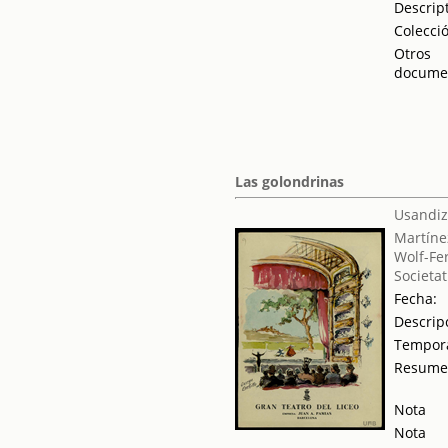
Descrip
Colecci
Otros
docume
Las golondrinas
Usandiz
Martíne
Wolf-Fe
Societat
Fecha:
Descrip
Tempor
Resum
Nota
Nota