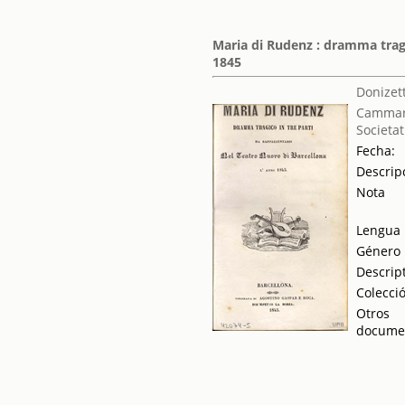
Maria di Rudenz : dramma tragi
1845
Donizet
Cammara
Societat
Fecha:
Descrip
Nota
Lengua
Género
Descrip
Colecci
Otros
docume