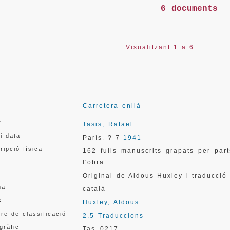
6 documents
Visualitzant 1 a 6
Carretera enllà
r
Tasis, Rafael
 i data
París
?-7-
1941
,
ripció física
162 fulls manuscrits grapats per par
l'obra
Original de Aldous Huxley i traducció 
ma
català
s
Huxley, Aldous
re de classificació
2.5 Traduccions
gràfic
Tas_0217