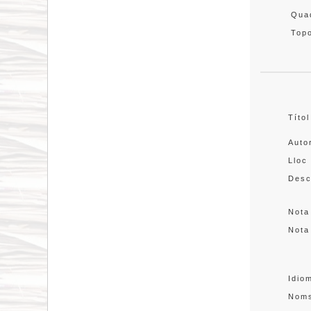
Quad
Topo
Títol
Auto
Lloc
Desc
Nota
Nota
Idio
Nom