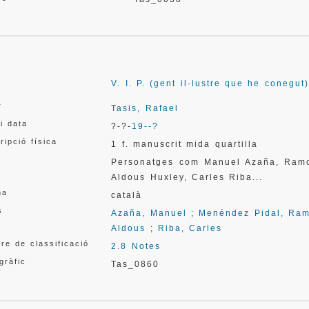
V. I. P. (gent il·lustre que he conegut)
r
Tasis, Rafael
 i data
?-?-
19--?
ripció física
1 f. manuscrit mida quartilla
Personatges com Manuel Azaña, Ramo
Aldous Huxley, Carles Riba...
ma
català
s
Azaña, Manuel
;
Menéndez Pidal, Ra
Aldous
;
Riba, Carles
re de classificació
2.8 Notes
gràfic
Tas_0860