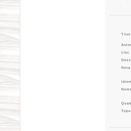
Títol
Auto
Lloc
Desc
Nota
Idio
Nom
Quad
Topo