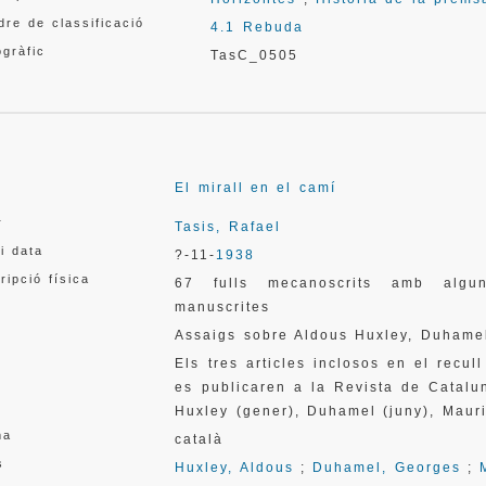
re de classificació
4.1 Rebuda
gràfic
TasC_0505
El mirall en el camí
r
Tasis, Rafael
 i data
?-11-
1938
ripció física
67 fulls mecanoscrits amb algun
manuscrites
Assaigs sobre Aldous Huxley, Duhamel
Els tres articles inclosos en el recul
es publicaren a la Revista de Catalu
Huxley (gener), Duhamel (juny), Mauri
ma
català
s
Huxley, Aldous
;
Duhamel, Georges
;