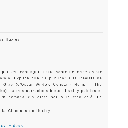
dous Huxley
 pel seu contingut. Parla sobre l'enorme esforç
català. Explica que ha publicat a la Revista de
n Gray (d'Oscar Wilde), Constant Nymph i The
he) i altres narracions breus. Huxley publicà el
i'n demana els drets per a la traducció. La
de la Gioconda de Huxley
ley, Aldous