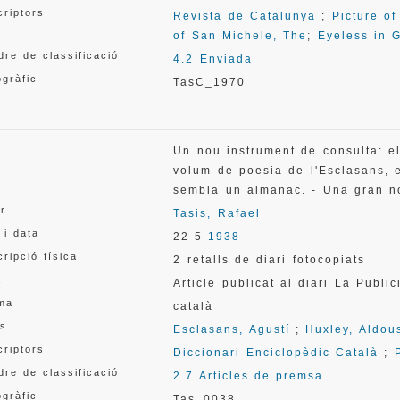
criptors
Revista de Catalunya
;
Picture of
of San Michele, The
;
Eyeless in 
re de classificació
4.2 Enviada
gràfic
TasC_1970
l
Un nou instrument de consulta: el
volum de poesia de l'Esclasans, 
sembla un almanac. - Una gran n
or
Tasis, Rafael
 i data
22-5-
1938
ripció física
2 retalls de diari fotocopiats
a
Article publicat al diari La Public
oma
català
s
Esclasans, Agustí
;
Huxley, Aldou
criptors
Diccionari Enciclopèdic Català
;
re de classificació
2.7 Articles de premsa
gràfic
Tas_0038