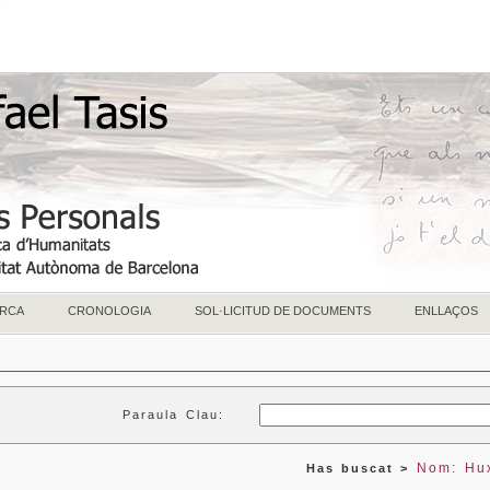
RCA
CRONOLOGIA
SOL·LICITUD DE DOCUMENTS
ENLLAÇOS
Paraula Clau:
Nom: Hux
Has buscat >