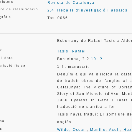
riptors
Revista de Catalunya
re de classificació
2.4 Treballs d'investigació i assaigs
gràfic
Tas_0066
l
Esborrany de Rafael Tasis a Al
or
Tasis, Rafael
 i data
Barcelona
?-?-
19--?
,
ripció física
1 f., manuscrit
a
Deduïm a qui va dirigida la carta
de traduir obres de l'anglès al 
Catalunya: The Picture of Doria
Story of San Michele (d'Axel Munt
1936 Eyeless in Gaza i Tasis l
traducció no s'arribà a fer
a
Tasis havia traduït El somriure 
oma
anglès
s
Wilde, Oscar
;
Munthe, Axel
;
Hux