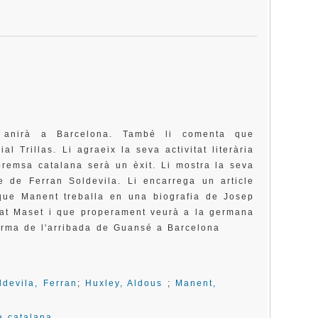
is
s anirà a Barcelona. També li comenta que
al Trillas. Li agraeix la seva activitat literària
premsa catalana serà un èxit. Li mostra la seva
ge de Ferran Soldevila. Li encarrega un article
ue Manent treballa en una biografia de Josep
bat Maset i que properament veurà a la germana
rma de l'arribada de Guansé a Barcelona
ldevila, Ferran
;
Huxley, Aldous
;
Manent,
a catalana