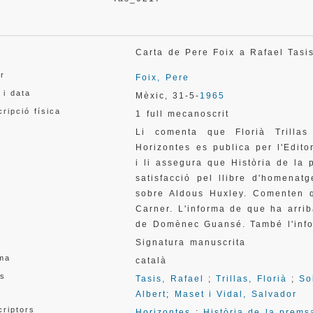
l
Carta de Pere Foix a Rafael Tas
or
Foix, Pere
 i data
Mèxic
31-5-
1965
,
ripció física
1 full mecanoscrit
a
Li comenta que Florià Trilla
Horizontes es publica per l'Editori
i li assegura que Història de la 
satisfacció pel llibre d'homenat
sobre Aldous Huxley. Comenten q
Carner. L'informa de que ha arri
de Domènec Guansé. També l'info
a
Signatura manuscrita
oma
català
s
Tasis, Rafael
;
Trillas, Florià
;
So
Albert
;
Maset i Vidal, Salvador
criptors
Horizontes
;
Història de la prems