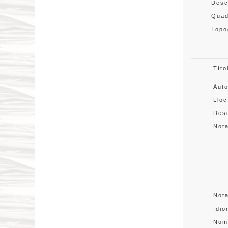
Desc
Quad
Topo
Títo
Aut
Lloc
Desc
Not
Not
Idi
Nom