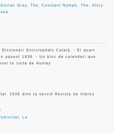
 Dorian Gray, The
;
Constant Nymph, The
;
Story
Gaza
 Diccionari Enciclopèdic Català. - El quart
en aquest 1938. - Un bloc de calendari que
ovel·la curta de Huxley
itat. 1938 dins la secció Revista de llibres
s
Publicitat, La