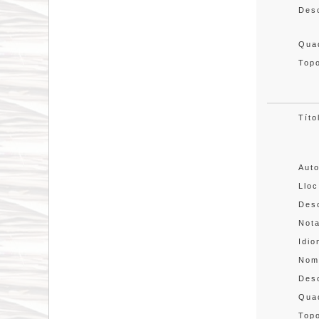
Des
Quad
Topo
Títo
Aut
Lloc
Desc
Not
Idi
Nom
Des
Quad
Topo