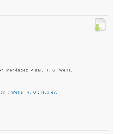
n Menéndez Pidal, H. G. Wells,
mon
;
Wells, H. G.
;
Huxley,