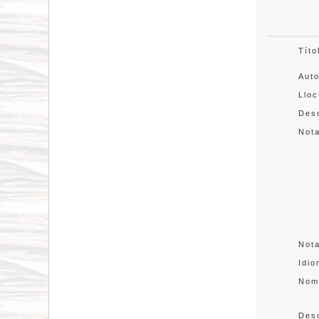
Títo
Aut
Lloc
Desc
Not
Not
Idi
Nom
Des