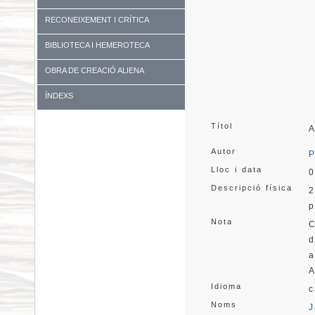
RECONEIXEMENT I CRÍTICA
BIBLIOTECA I HEMEROTECA
OBRA DE CREACIÓ ALIENA
ÍNDEXS
Títol
A
Autor
P
Lloc i data
0
Descripció física
2
p
Nota
C
d
a
A
Idioma
c
Noms
J