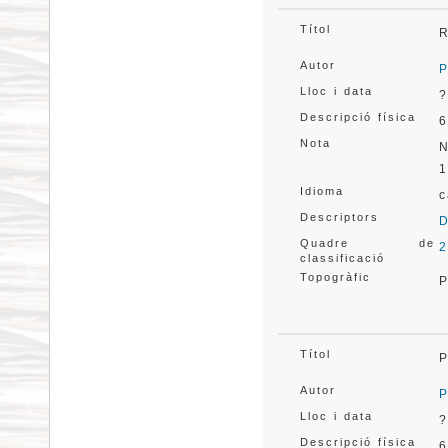
Títol
R
Autor
P
Lloc i data
?
Descripció física
6
Nota
N
1
Idioma
c
Descriptors
D
Quadre de
2
classificació
Topogràfic
P
Títol
P
Autor
P
Lloc i data
?
Descripció física
6