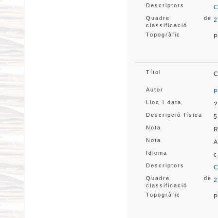
Descriptors
C
Quadre de
2
classificació
Topogràfic
P
Títol
C
Autor
P
Lloc i data
?
Descripció física
5
Nota
R
Nota
A
Idioma
c
Descriptors
C
Quadre de
2
classificació
Topogràfic
P