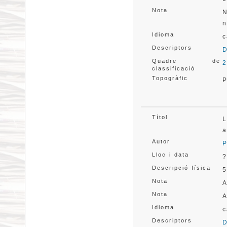
Nota
N
n
Idioma
c
Descriptors
D
Quadre de
2
classificació
Topogràfic
P
Títol
L
a
Autor
P
Lloc i data
?
Descripció física
5
Nota
A
Nota
A
Idioma
c
Descriptors
D