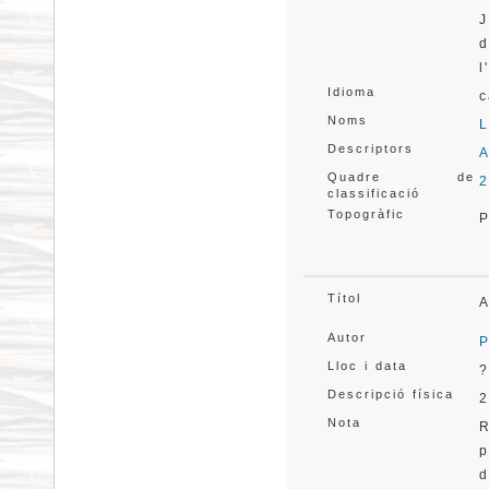
J
d
l
Idioma
c
Noms
L
Descriptors
A
Quadre de
2
classificació
Topogràfic
P
Títol
A
Autor
P
Lloc i data
?
Descripció física
2
Nota
R
p
d