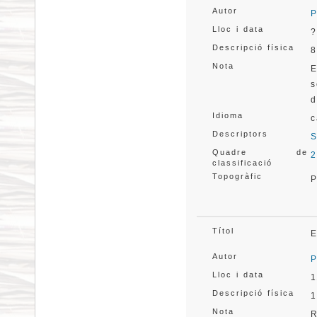
Autor
P
Lloc i data
?
Descripció física
8
Nota
E
s
d
Idioma
c
Descriptors
S
Quadre de
2
classificació
Topogràfic
P
Títol
E
Autor
P
Lloc i data
1
Descripció física
1
Nota
R