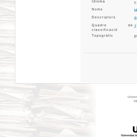
Idioma
c
Noms
M
Descriptors
B
Quadre de
2
classificació
Topogràfic
P
Univer
08