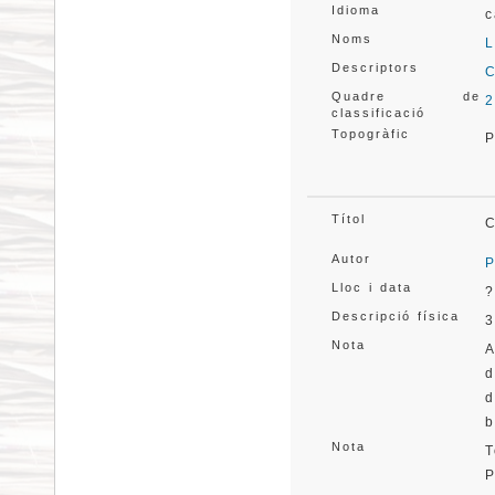
Idioma
c
Noms
L
Descriptors
C
Quadre de
2
classificació
Topogràfic
P
Títol
C
Autor
P
Lloc i data
?
Descripció física
3
Nota
A
d
d
b
Nota
T
P