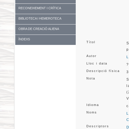
RECONEIXEMENT I CRÍTICA
BIBLIOTECA I HEMEROTECA
OBRA DE CREACIÓ ALIENA
ÍNDEXS
Títol
S
Autor
L
Lloc i data
?
Descripció física
3
Nota
S
l
(
V
Idioma
c
Noms
L
C
Descriptors
D