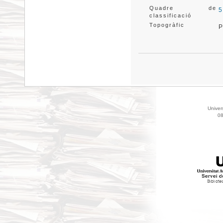
Quadre de
5
classificació
Topogràfic
P
Univer
08