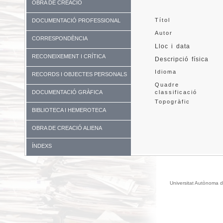
OBRA DE CREACIÓ
Títol
DOCUMENTACIÓ PROFESSIONAL
Autor
CORRESPONDÈNCIA
Lloc i data
RECONEIXEMENT I CRÍTICA
Descripció física
Idioma
RECORDS I OBJECTES PERSONALS
Quadre 
DOCUMENTACIÓ GRÀFICA
classificació
Topogràfic
BIBLIOTECA I HEMEROTECA
OBRA DE CREACIÓ ALIENA
ÍNDEXS
Universitat Autònoma d