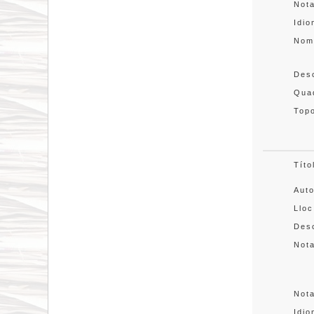
Not
Idi
Nom
Des
Quad
Topo
Títo
Aut
Lloc
Desc
Not
Not
Idi