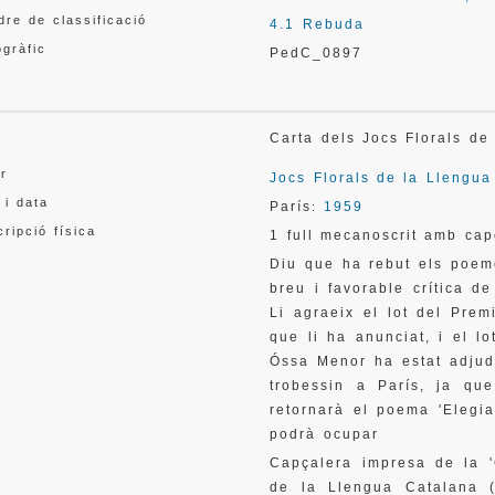
re de classificació
4.1 Rebuda
gràfic
PedC_0897
l
Carta dels Jocs Florals d
or
Jocs Florals de la Llengua
 i data
París
1959
:
ripció física
1 full mecanoscrit amb cap
a
Diu que ha rebut els poeme
breu i favorable crítica d
Li agraeix el lot del Prem
que li ha anunciat, i el l
Óssa Menor ha estat adjud
trobessin a París, ja que
retornarà el poema 'Elegia
podrà ocupar
a
Capçalera impresa de la 
de la Llengua Catalana (