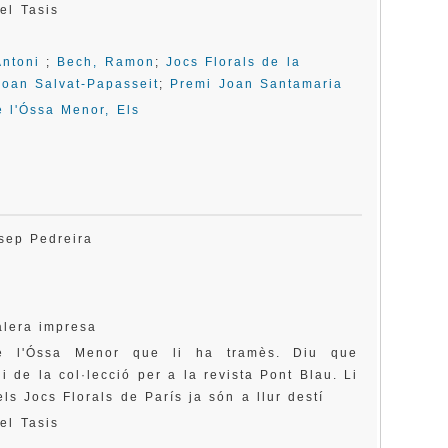
el Tasis
Antoni
;
Bech, Ramon
;
Jocs Florals de la
Joan Salvat-Papasseit
;
Premi Joan Santamaria
e l'Óssa Menor, Els
osep Pedreira
alera impresa
de l'Óssa Menor que li ha tramès. Diu que
 de la col·lecció per a la revista Pont Blau. Li
ls Jocs Florals de París ja són a llur destí
el Tasis