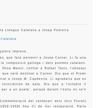
e la Llengua Catalana a Josep Pedreira
 Catalana
çalera impresa
s, que farà pervenir a Josep Carner. Li fa una
e la composició gallega i dels poemes catalans.
i Óssa Menor, confiat a Rafael Tasis, l'obsequi
ot que serà destinat a Carner. Diu que el Premi
icat a Josep M. Capdevila. Li agradaria que es
 coincidirien de data. Diu que a l'octubre li
 per a un poeta', perquè durant l'estiu no se'n
'Commemoració del centenari dels Jocs Florals
1859-1959) Any CI de llur restauració. París