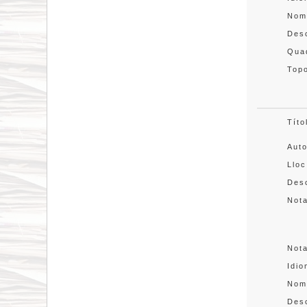
Nom
Des
Quad
Topo
Títo
Aut
Lloc
Desc
Not
Not
Idi
Nom
Des