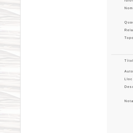
Idi
Nom
Quad
Rel
Topo
Títo
Aut
Lloc
Desc
Not