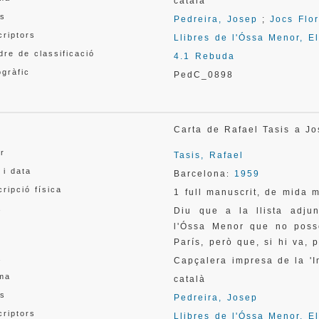
català
s
Pedreira, Josep
;
Jocs Flo
criptors
Llibres de l'Óssa Menor, E
re de classificació
4.1 Rebuda
gràfic
PedC_0898
l
Carta de Rafael Tasis a J
or
Tasis, Rafael
 i data
Barcelona
1959
:
ripció física
1 full manuscrit, de mida m
a
Diu que a la llista adju
l'Óssa Menor que no poss
París, però que, si hi va,
a
Capçalera impresa de la 'I
oma
català
s
Pedreira, Josep
criptors
Llibres de l'Óssa Menor, E