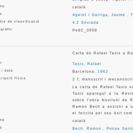
oma
català
s
Agelet i Garriga, Jaume
;
T
re de classificació
4.2 Enviada
gràfic
PedC_0958
l
Carta de Rafael Tasis a
or
Tasis, Rafael
 i data
Barcelona
1962
:
ripció física
2 f, manuscrit i mecanoscri
a
La carta de Rafael Tasis va
Tasis aparegut a la Revis
sobre l'obra Noviluni de 
Ramon Bech a assistir a 
el felicita pel seu èxit co
oma
català
s
Bech, Ramon
;
Penya Sant