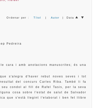
sis, Rafael
Ordenar per :
Títol
|
Autor
| Data
osep Pedreira
ble cara i amb anotacions manuscrites; és una
 que s'alegra d'haver rebut noves seves i tot
 resultat del concurs Carles Riba. També li fa
seu condol al fill de Rafel Tasis, per la seva
alguna cosa sobre l'estat de salut de Salvador
ca que s'està llegint l'elaborat i ben fet llibre