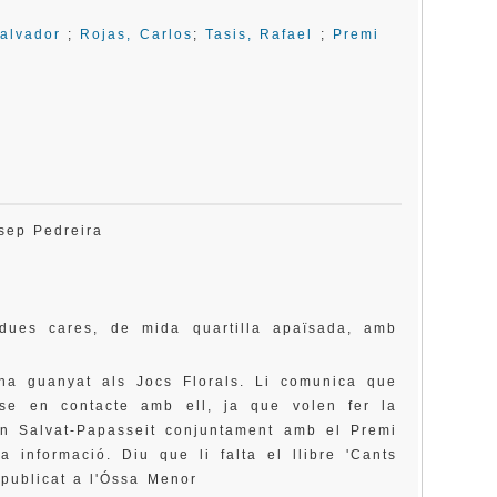
Salvador
;
Rojas, Carlos
;
Tasis, Rafael
;
Premi
osep Pedreira
 dues cares, de mida quartilla apaïsada, amb
 ha guanyat als Jocs Florals. Li comunica que
-se en contacte amb ell, ja que volen fer la
n Salvat-Papasseit conjuntament amb el Premi
a informació. Diu que li falta el llibre 'Cants
publicat a l'Óssa Menor