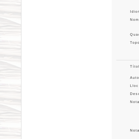
Idi
Nom
Quad
Topo
Títo
Aut
Lloc
Desc
Not
Not