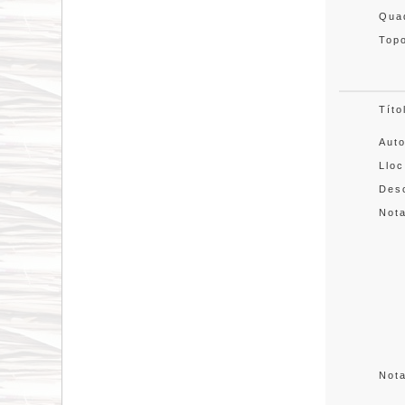
Quad
Topo
Títo
Aut
Lloc
Desc
Not
Not