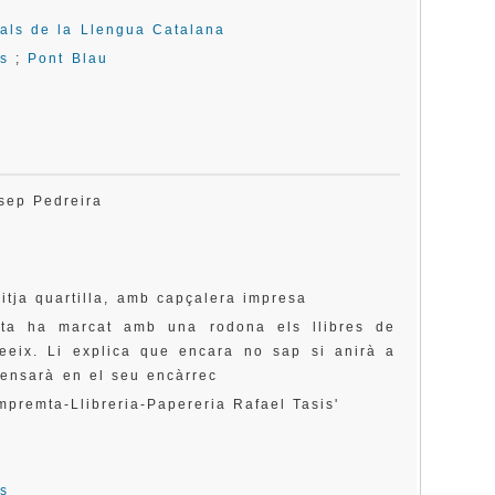
rals de la Llengua Catalana
ls
;
Pont Blau
osep Pedreira
itja quartilla, amb capçalera impresa
nta ha marcat amb una rodona els llibres de
eeix. Li explica que encara no sap si anirà a
 pensarà en el seu encàrrec
mpremta-Llibreria-Papereria Rafael Tasis'
ls