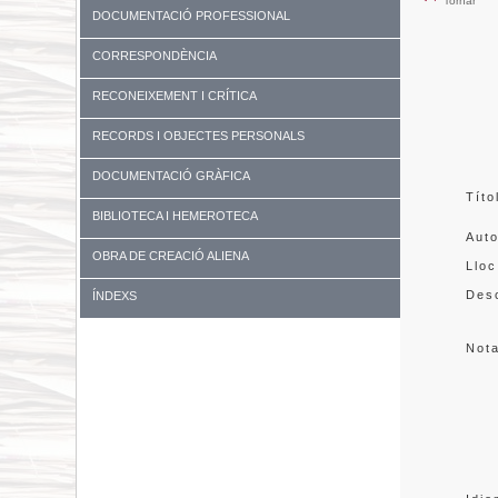
Tornar
DOCUMENTACIÓ PROFESSIONAL
CORRESPONDÈNCIA
RECONEIXEMENT I CRÍTICA
RECORDS I OBJECTES PERSONALS
DOCUMENTACIÓ GRÀFICA
Títo
BIBLIOTECA I HEMEROTECA
Aut
OBRA DE CREACIÓ ALIENA
Lloc
Desc
ÍNDEXS
Not