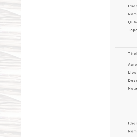
Idi
Nom
Quad
Topo
Títo
Aut
Lloc
Desc
Not
Idi
Nom