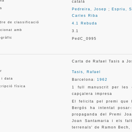
oma
català
s
Pedreira, Josep
;
Espriu, 
Carles Riba
re de classificació
4.1 Rebuda
acionat amb
3.1
gràfic
PedC_0995
l
Carta de Rafael Tasis a J
or
Tasis, Rafael
 i data
Barcelona
1962
:
ripció física
1 full manuscrit per les
capçalera impresa
a
El felicita pel premi que
Bergós ha intentat posar
propaganda del Premi Joa
Joan Santamaria i els falt
terrenals' de Ramon Bech, 