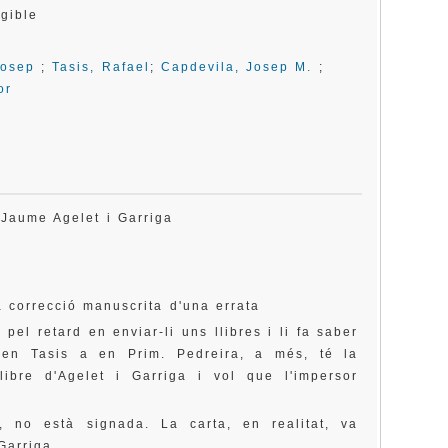
egible
Josep
;
Tasis, Rafael
;
Capdevila, Josep M.
;
or
 Jaume Agelet i Garriga
a correcció manuscrita d'una errata
pel retard en enviar-li uns llibres i li fa saber
d'en Tasis a en Prim. Pedreira, a més, té la
libre d'Agelet i Garriga i vol que l'impersor
, no està signada. La carta, en realitat, va
Garriga