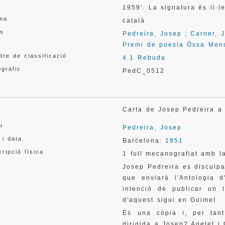
1959'. La signatura és il·l
oma
català
s
Pedreira, Josep
;
Carner, 
Premi de poesia Óssa Men
re de classificació
4.1 Rebuda
gràfic
PedC_0512
l
Carta de Josep Pedreira a
or
Pedreira, Josep
 i data
Barcelona
1951
:
ripció física
1 full mecanografiat amb l
a
Josep Pedreira es disculpa 
que enviarà l'Antologia 
intenció de publicar un l
d'aquest sigui en Guimet
a
És una còpia i, per tant
dirigida a Josep? Agelet i 