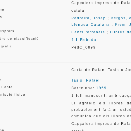
a
Capçalera impresa de Rafa
oma
català
s
Pedreira, Josep
;
Bergós, 
Llengua Catalana
;
Premi 
criptors
Cants terrenals
;
Llibres d
re de classificació
4.1 Rebuda
gràfic
PedC_0899
l
Carta de Rafael Tasis a J
or
Tasis, Rafael
 i data
Barcelona
1959
:
ripció física
1 full manuscrit, amb capç
a
Li agraeix els llibres 
probablement farà un estudi
comunica que els llibres de
a
Capçalera impresa de Rafa
oma