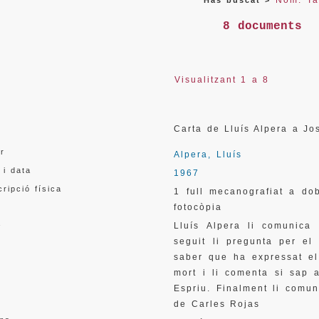
Nom: Ta
Has buscat >
8 documents
Visualitzant 1 a 8
l
Carta de Lluís Alpera a J
or
Alpera, Lluís
 i data
1967
ripció física
1 full mecanografiat a do
fotocòpia
a
Lluís Alpera li comunica
seguit li pregunta per el
saber que ha expressat el 
mort i li comenta si sap 
Espriu. Finalment li comuni
de Carles Rojas