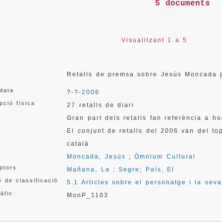
5 documents
Visualitzant 1 a 5
Retalls de premsa sobre Jesús Moncada 
 data
?-?-
2006
pció física
27 retalls de diari
Gran part dels retalls fan referència a 
El conjunt de retalls del 2006 van del 
català
Moncada, Jesús
;
Òmnium Cultural
ptors
Mañana, La
;
Segre
;
País, El
 de classificació
5.1 Articles sobre el personatge i la sev
àfic
MonP_1103