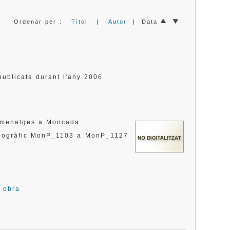
Ordenar per :
Títol
|
Autor
| Data
publicats durant l'any 2006
homenatges a Moncada
topogràfic MonP_1103 a MonP_1127
a obra