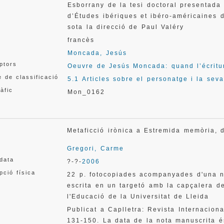
Esborrany de la tesi doctoral presentada
d’Études ibériques et ibéro-américaines de
sota la direcció de Paul Valéry
francès
Moncada, Jesús
ptors
Oeuvre de Jesús Moncada: quand l’écritu
 de classificació
5.1 Articles sobre el personatge i la sev
àfic
Mon_0162
Metaficció irònica a Estremida memòria
Gregori, Carme
 data
?-?-
2006
pció física
22 p. fotocopiades acompanyades d'una n
escrita en un targetó amb la capçalera d
l'Educació de la Universitat de Lleida
Publicat a Caplletra: Revista Internaciona
131-150. La data de la nota manuscrita é