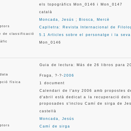
els topogràfics Mon_0146 i Mon_0147
català
Moncada, Jesús
;
Biosca, Mercè
ptors
Caplletra: Revista Internacional de Filolo
 de classificació
5.1 Articles sobre el personatge i la sev
àfic
Mon_0146
Guia de lectura: Más de 26 libros para 
 data
Fraga
?-?-
2006
,
pció física
1 document
Calendari de l'any 2006 amb propostes d
d'abril està dedicat a la recuperació dels
proposades s'inclou Camí de sirga de Je
castellà
Moncada, Jesús
ptors
Camí de sirga