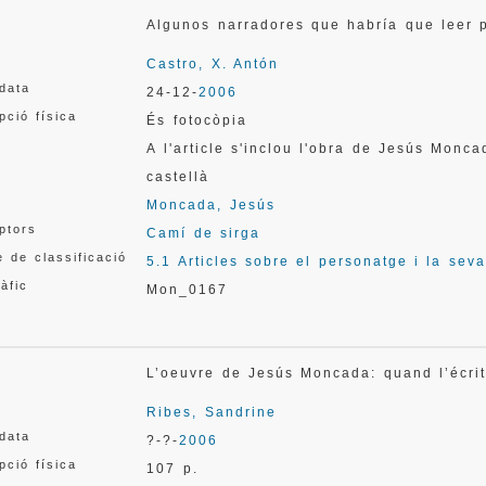
Algunos narradores que habría que leer 
Castro, X. Antón
 data
24-12-
2006
pció física
És fotocòpia
A l'article s'inclou l'obra de Jesús Monc
castellà
Moncada, Jesús
ptors
Camí de sirga
 de classificació
5.1 Articles sobre el personatge i la sev
àfic
Mon_0167
L’oeuvre de Jesús Moncada: quand l’écr
Ribes, Sandrine
 data
?-?-
2006
pció física
107 p.