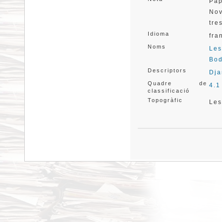
Pap
Nov
tre
Idioma
fra
Noms
Les
Bod
Descriptors
Dja
Quadre de
4.1
classificació
Topogràfic
Le