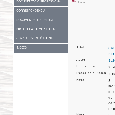
DOCUMENTACIÓ PROFESSIONAL
Tornar
CORRESPONDÈNCIA
DOCUMENTACIÓ GRÀFICA
BIBLIOTECA I HEMEROTECA
OBRA DE CREACIÓ ALIENA
Títol
ÍNDEXS
Car
Ber
Autor
Sal
Lloc i data
30-
Descripció física
1 f
Nota
J. 
mot
pub
gen
ca
l’a
Nota