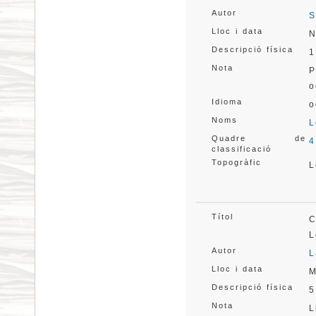
Autor
S
Lloc i data
N
Descripció física
1
Nota
P
o
Idioma
o
Noms
L
Quadre de
4
classificació
Topogràfic
L
Títol
C
L
Autor
L
Lloc i data
M
Descripció física
5
Nota
L