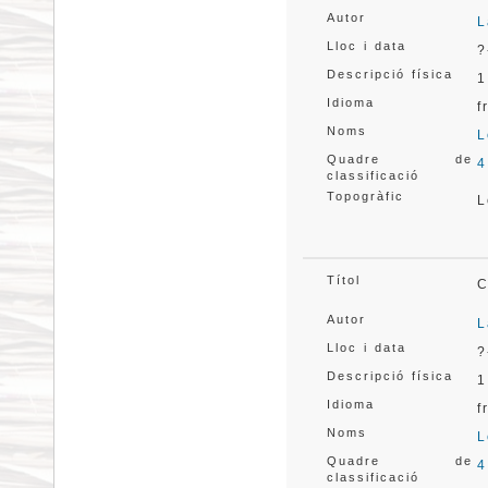
Autor
L
Lloc i data
?
Descripció física
1
Idioma
f
Noms
L
Quadre de
4
classificació
Topogràfic
L
Títol
C
Autor
L
Lloc i data
?
Descripció física
1
Idioma
f
Noms
L
Quadre de
4
classificació