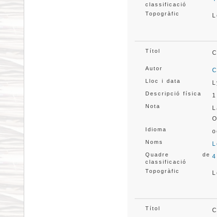
classificació
Topogràfic
L
Títol
C
Autor
C
Lloc i data
L
Descripció física
1
Nota
L
O
Idioma
o
Noms
L
Quadre de
4
classificació
Topogràfic
L
Títol
C