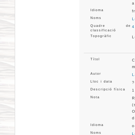
a
Idioma
f
Noms
L
Quadre de
4
classificació
Topogràfic
L
Títol
C
m
Autor
L
Lloc i data
?
Descripció física
1
Nota
R
(
O
d
Idioma
o
Noms
L