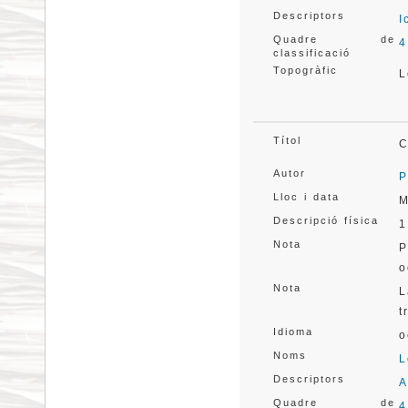
Descriptors
I
Quadre de
4
classificació
Topogràfic
L
Títol
C
Autor
P
Lloc i data
M
Descripció física
1
Nota
P
o
Nota
L
t
Idioma
o
Noms
L
Descriptors
A
Quadre de
4