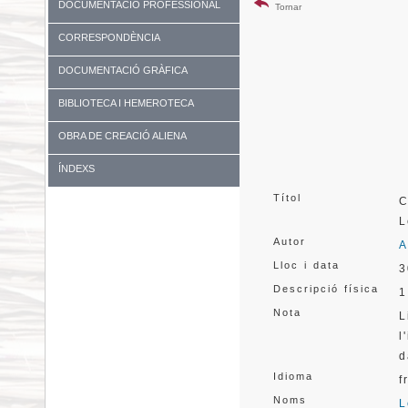
DOCUMENTACIÓ PROFESSIONAL
Tornar
CORRESPONDÈNCIA
DOCUMENTACIÓ GRÀFICA
BIBLIOTECA I HEMEROTECA
OBRA DE CREACIÓ ALIENA
ÍNDEXS
Títol
C
L
Autor
A
Lloc i data
3
Descripció física
1
Nota
L
l
d
Idioma
f
Noms
L