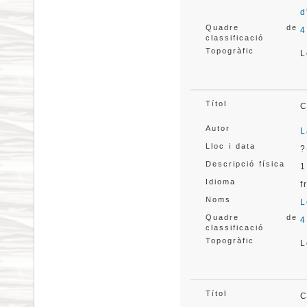
d
Quadre de
4
classificació
Topogràfic
L
Títol
C
Autor
L
Lloc i data
?
Descripció física
1
Idioma
f
Noms
L
Quadre de
4
classificació
Topogràfic
L
Títol
C