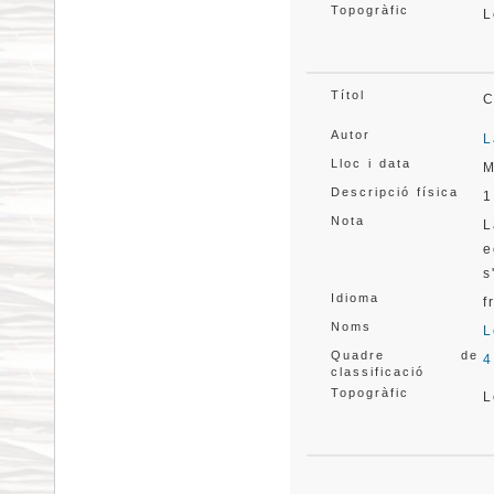
Topogràfic
L
Títol
C
Autor
L
Lloc i data
M
Descripció física
1
Nota
L
e
s
Idioma
f
Noms
L
Quadre de
4
classificació
Topogràfic
L