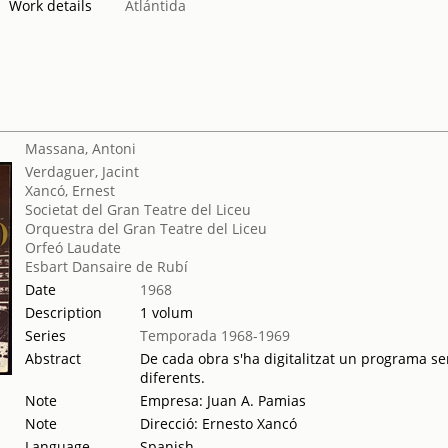
Work details
Atlántida
Massana, Antoni
Verdaguer, Jacint
Xancó, Ernest
Societat del Gran Teatre del Liceu
Orquestra del Gran Teatre del Liceu
Orfeó Laudate
Esbart Dansaire de Rubí
Date
1968
Description
1 volum
Series
Temporada 1968-1969
Abstract
De cada obra s'ha digitalitzat un programa sen
diferents.
Note
Empresa: Juan A. Pamias
Note
Direcció: Ernesto Xancó
Language
Spanish