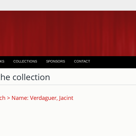
KS
COLLECTIONS
SPONSORS
CONTACT
the collection
ch > Name: Verdaguer, Jacint