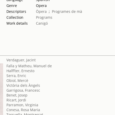
Genre
Opera
Descriptors
Òpera
;
Programes de mà
Collection
Programs
Work details
Canigó
Verdaguer, Jacint
Falla y Matheu, Manuel de
Halffter, Ernesto
Serra, Enric
Obiol, Mercè
Victòria dels Àngels
Garrigosa, Francesc
Benet, Josep
Ricart, Jordi
Parramon, Virginia
Conesa, Rosa Maria
Torruella, Montserrat