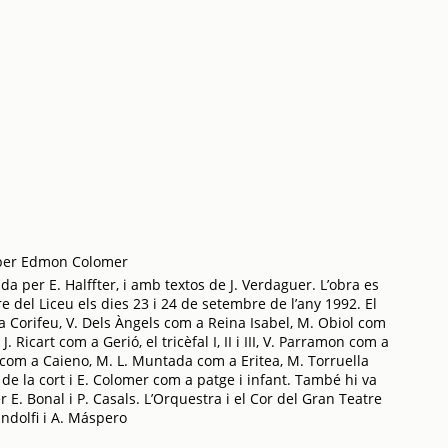
a per Edmon Colomer
ada per E. Halffter, i amb textos de J. Verdaguer. L’obra es
e del Liceu els dies 23 i 24 de setembre de l’any 1992. El
a Corifeu, V. Dels Àngels com a Reina Isabel, M. Obiol com
J. Ricart com a Gerió, el tricèfal I, II i III, V. Parramon com a
com a Caieno, M. L. Muntada com a Eritea, M. Torruella
de la cort i E. Colomer com a patge i infant. També hi va
er E. Bonal i P. Casals. L’Orquestra i el Cor del Gran Teatre
andolfi i A. Máspero