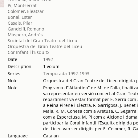
Pi, Montserrat
Colomer, Eleatzar
Bonal, Ester
Casals, Pilar
Gandolfi, Romano
Máspero, Andrés
Societat del Gran Teatre del Liceu
Orquestra del Gran Teatre del Liceu
Cor Infantil l'Esquitx
Date
1992
Description
1 volum
Series
Temporada 1992-1993
Note
Orquestra del Gran Teatre del Liceu dirigid
Note
Programa d’”Atlàntida” de M. de Falla, finalitz
va representar en versió concert al Gran Teatr
repartiment va estar format per E. Serra com 
a Reina Pirene i Electra, F. Garrigosa, J. Benet i 
Maia, R. M. Conesa com a Aretusa, C. Segarra 
com a Esperetusa, M. Pi com a Alcione i dama 
participar la Coral Infantil l’Esquitx dirigida p
del Liceu van ser dirigits per E. Colomer, R. G
Language
Catalan