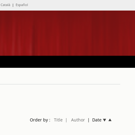
Català
|
Español
Order by :
Title
| Author
| Date