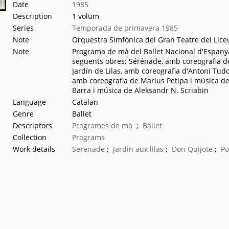
Date
1985
Description
1 volum
Series
Temporada de primavera 1985
Note
Orquestra Simfònica del Gran Teatre del Liceu
Note
Programa de mà del Ballet Nacional d'Espanya, 
següents obres: Sérénade, amb coreografia de 
Jardín de Lilas, amb coreografia d'Antoni Tud
amb coreografia de Marius Petipa i música d
Barra i música de Aleksandr N. Scriabin
Language
Catalan
Genre
Ballet
Descriptors
Programes de mà
;
Ballet
Collection
Programs
Work details
Serenade
;
Jardin aux lilas
;
Don Quijote
;
Po