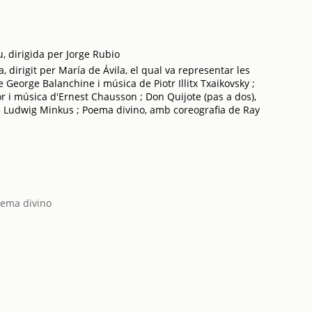
, dirigida per Jorge Rubio
dirigit per María de Ávila, el qual va representar les
George Balanchine i música de Piotr Illitx Txaikovsky ;
or i música d'Ernest Chausson ; Don Quijote (pas a dos),
e Ludwig Minkus ; Poema divino, amb coreografia de Ray
ema divino