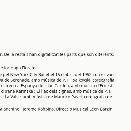
 De la resta s'han digitalitzat les parts que són diferents.
rector Hugo Fiorato
el New York City Ballet el 15 d'abril del 1952 i on es van
a de Serenade, amb música de P. I. Txaikovski, coreografia
; estrena a Espanya de Lilac Garden, amb música d'Ernest
'Irene Karinska ; El llac dels cignes, amb música de P. I.
 ; La Valse, amb música de Maurice Ravel, coreografia de
Balanchine i Jerome Robbins. Direcció Musical Léon Barzin