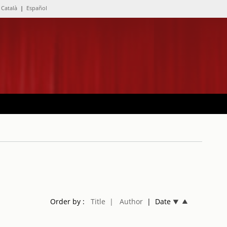
Català
|
Español
Order by :
Title
| Author
| Date