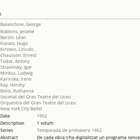
t
Balanchine, George
Robbins, Jerome
Barzin, Léon
Fiorato, Hugo
Kirstein, Lincoln
Chausson, Ernest
Tudor, Antony
Stravinsky, Igor
Minkus, Ludwig
Karinska, Irene
Kay, Hershy
Boris, Ruthanna
Societat del Gran Teatre del Liceu
Orquestra del Gran Teatre del Liceu
New York City Ballet
Date
1952
Description
1 volum
Series
Temporada de primavera 1952
Abstract
De cada obra s'ha digitalitzat un programa sencer.