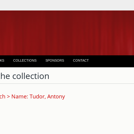
KS
COLLECTIONS
SPONSORS
CONTACT
the collection
ch > Name: Tudor, Antony