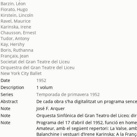
Barzin, Léon
Fiorato, Hugo
Kirstein, Lincoln
Ravel, Maurice
Karinska, Irene
Chausson, Ernest
Tudor, Antony
Kay, Hershy
Boris, Ruthanna
Françaix, Jean
Societat del Gran Teatre del Liceu
Orquestra del Gran Teatre del Liceu
New York City Ballet
Date
1952
Description
1 volum
Series
Temporada de primavera 1952
Abstract
De cada obra s'ha digitalitzat un programa sencer.
Note
José F. Arquer
Note
Orquesta Sinfónica del Gran Teatro del Liceo; di
Note
Programa del 17 d’abril del 1952, funció en home
Amateur, amb el següent repertori: La Valse, am
Balanchine i vestuari d’Irene Karinska; A la Fran