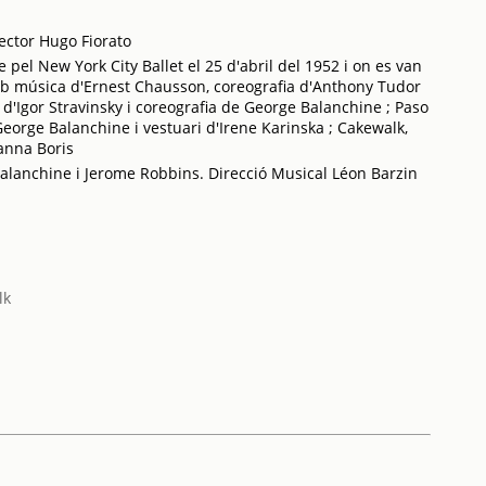
rector Hugo Fiorato
el New York City Ballet el 25 d'abril del 1952 i on es van
mb música d'Ernest Chausson, coreografia d'Anthony Tudor
 d'Igor Stravinsky i coreografia de George Balanchine ; Paso
eorge Balanchine i vestuari d'Irene Karinska ; Cakewalk,
anna Boris
Balanchine i Jerome Robbins. Direcció Musical Léon Barzin
lk