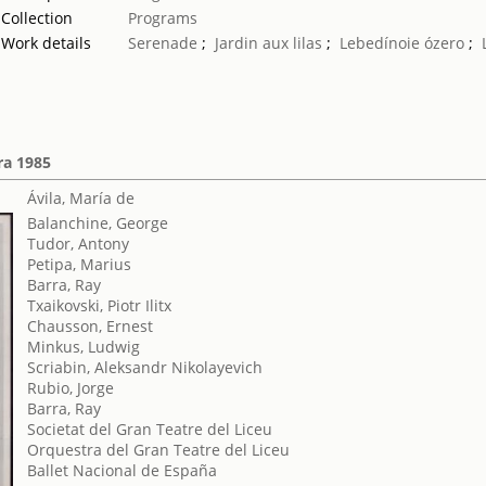
Collection
Programs
Work details
Serenade
;
Jardin aux lilas
;
Lebedínoie ózero
;
ra 1985
Ávila, María de
Balanchine, George
Tudor, Antony
Petipa, Marius
Barra, Ray
Txaikovski, Piotr Ilitx
Chausson, Ernest
Minkus, Ludwig
Scriabin, Aleksandr Nikolayevich
Rubio, Jorge
Barra, Ray
Societat del Gran Teatre del Liceu
Orquestra del Gran Teatre del Liceu
Ballet Nacional de España