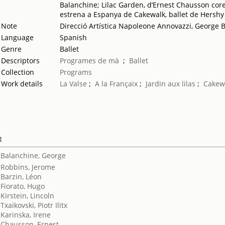
Balanchine; Lilac Garden, d’Ernest Chausson core
estrena a Espanya de Cakewalk, ballet de Hersh
Note
Direcció Artística Napoleone Annovazzi, George 
Language
Spanish
Genre
Ballet
Descriptors
Programes de mà
;
Ballet
Collection
Programs
Work details
La Valse
;
A la Françaix
;
Jardin aux lilas
;
Cakew
t
Balanchine, George
Robbins, Jerome
Barzin, Léon
Fiorato, Hugo
Kirstein, Lincoln
Txaikovski, Piotr Ilitx
Karinska, Irene
Chausson, Ernest