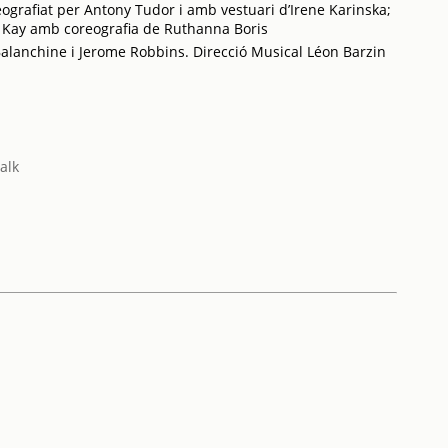
ografiat per Antony Tudor i amb vestuari d’Irene Karinska;
y Kay amb coreografia de Ruthanna Boris
Balanchine i Jerome Robbins. Direcció Musical Léon Barzin
alk