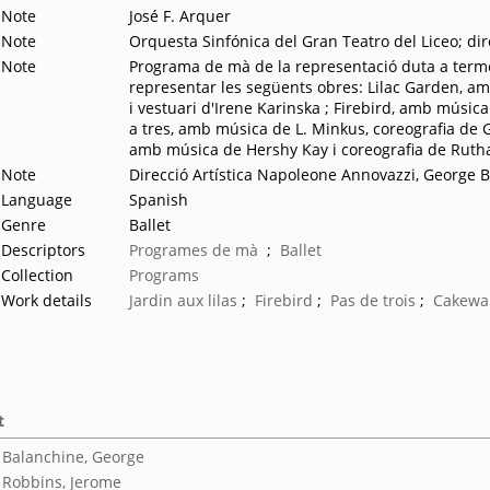
Note
José F. Arquer
Note
Orquesta Sinfónica del Gran Teatro del Liceo; di
Note
Programa de mà de la representació duta a terme p
representar les següents obres: Lilac Garden, a
i vestuari d'Irene Karinska ; Firebird, amb música
a tres, amb música de L. Minkus, coreografia de G
amb música de Hershy Kay i coreografia de Ruth
Note
Direcció Artística Napoleone Annovazzi, George 
Language
Spanish
Genre
Ballet
Descriptors
Programes de mà
;
Ballet
Collection
Programs
Work details
Jardin aux lilas
;
Firebird
;
Pas de trois
;
Cakewa
t
Balanchine, George
Robbins, Jerome