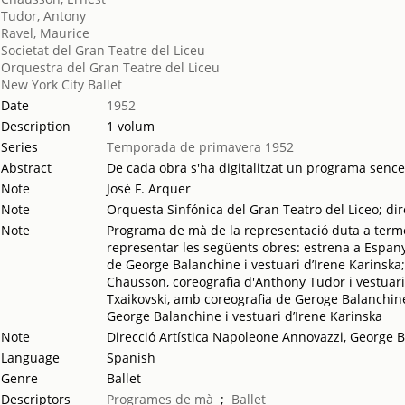
Tudor, Antony
Ravel, Maurice
Societat del Gran Teatre del Liceu
Orquestra del Gran Teatre del Liceu
New York City Ballet
Date
1952
Description
1 volum
Series
Temporada de primavera 1952
Abstract
De cada obra s'ha digitalitzat un programa sencer.
Note
José F. Arquer
Note
Orquesta Sinfónica del Gran Teatro del Liceo; di
Note
Programa de mà de la representació duta a terme p
representar les següents obres: estrena a Espany
de George Balanchine i vestuari d’Irene Karinska
Chausson, coreografia d'Anthony Tudor i vestuari d
Txaikovski, amb coreografia de Geroge Balanchine
George Balanchine i vestuari d’Irene Karinska
Note
Direcció Artística Napoleone Annovazzi, George 
Language
Spanish
Genre
Ballet
Descriptors
Programes de mà
;
Ballet