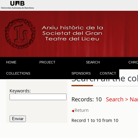
HOME
PROJECT
SEARCH
CHR
COLLECTIONS
SPONSORS
CONTACT
Search all the co
Keywords:
Records: 10
Search > Nam
Return
Record 1 to 10 from 10