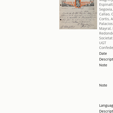
Espinalt
Segovia,
Callao,
Cortis, 
Palacios
Mayral,
Redondo
Societat
UGT
Confede
Date
Descrip
Note
Note
Langua
Descrip