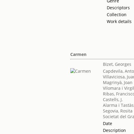
Genre
Descriptors
Collection
Work details
Carmen
Bizet, Georges
Capdevila, Ant
Villaviciosa, Ju
Magrinyà, Joan
Vilomara i Virgi
Ribas, Francisc
Castells, J.
Alarma i Tastàs
Segovia, Rosita
Societat del Gr
Date
Description