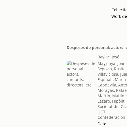
Collecti
Work de
Despeses de personal: actors, c
Baylac, José
Magrinyà, Joan
Segovia, Rosita
Villaviciosa, Ju
Espinalt, Maria
Capdevila, Ant
Moragas, Rafae
Martín, Matilde
Lázaro, Hipòlit
Societat del Gr
UGT
Confederación 
Date