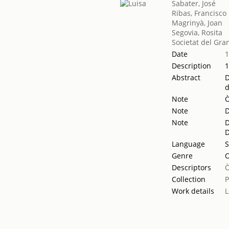
Sabater, José
Ribas, Francisco
Magrinyà, Joan
Segovia, Rosita
Societat del Gra
Date
Description
1
Abstract
D
d
Note
Ò
Note
D
Note
D
D
Language
S
Genre
Descriptors
Collection
Work details
L