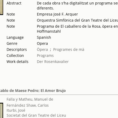
Abstract
De cada obra s'ha digitalitzat un programa sen
diferents.
Note
Empresa José F. Arquer
Note
Orquestra Simfònica del Gran Teatre del Liceu
Note
Programa de El caballero de la Rosa, òpera en
Hoffmanstahl
Language
Spanish
Genre
Opera
Descriptors
Òpera
;
Programes de mà
Collection
Programs
Work details
Der Rosenkavalier
etablo de Maese Pedro; El Amor Brujo
Falla y Matheu, Manuel de
Fernández Shaw, Carlos
Iturbi, José
Societat del Gran Teatre del Liceu