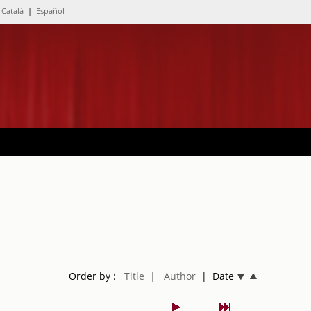
Català
|
Español
Order by :
Title
| Author
| Date