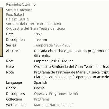
Respighi, Ottorino
Strauss, Richard
Pou, Rafael
Halasz, Laszlo
Societat del Gran Teatre del Liceu
Orquestra del Gran Teatre del Liceu
Date
1957
Description
1 volum
Series
Temporada 1957-1958
Abstract
De cada obra s'ha digitalitzat un programa sen
diferents.
Note
Empresa: José F. Arquer
Note
Orquestra Simfòncia del Gran Teatre del Liceu
Note
Programa de l'estrena de Maria Egiziaca, trípti
Claudio Gastalla; Salomé, òpera en un acte 
Language
Spanish
Genre
Opera
Descriptors
Òpera
;
Programes de mà
Collection
Programs
Work details
Maria Egiziaca
;
Salomé