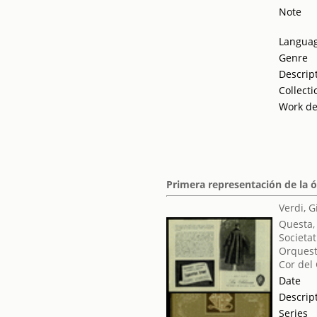
Note
Langua
Genre
Descrip
Collecti
Work de
Primera representación de la 
Verdi, 
Questa,
Societat
Orquest
Cor del
Date
Descrip
Series