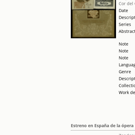
Cor del
Date
Descrip
Series
Abstrac
Note
Note
Note
Langua
Genre
Descrip
Collecti
Work de
Estreno en España de la ópera 