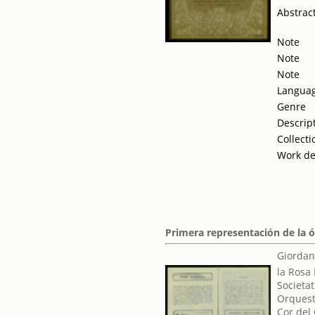
Abstrac
Note
Note
Note
Langua
Genre
Descrip
Collecti
Work de
Primera representación de la 
Giordan
la Rosa
Societat
Orquest
Cor del