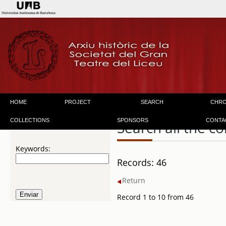
HOME
PROJECT
SEARCH
CHR
COLLECTIONS
SPONSORS
CONTA
Search all the co
Keywords:
Records: 46
Return
Record 1 to 10 from 46