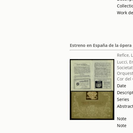
Collecti
Work de
Estreno en España de la ópera
Refice, 
Lucci, E
Societat
Orquest
Cor del
Date
Descrip
Series
Abstrac
Note
Note