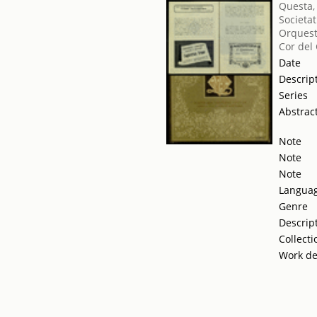
Questa,
Societat
Orquest
Cor del
Date
Descrip
Series
Abstrac
Note
Note
Note
Langua
Genre
Descrip
Collecti
Work de