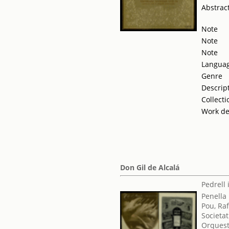
Abstrac
Note
Note
Note
Langua
Genre
Descrip
Collecti
Work de
Don Gil de Alcalá
Pedrell 
Penella
Pou, Ra
Societat
Orquest