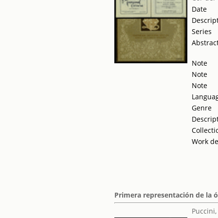
Date
Descrip
Series
Abstrac
Note
Note
Note
Langua
Genre
Descrip
Collecti
Work de
Primera representación de la 
Puccini