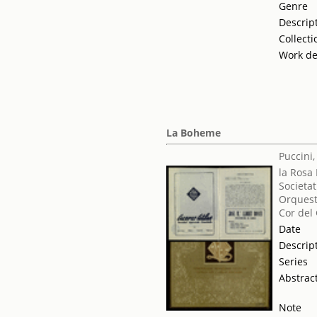
Genre
Descrip
Collecti
Work de
La Boheme
Puccini
la Rosa
Societat
Orquest
Cor del
Date
Descrip
Series
Abstrac
Note