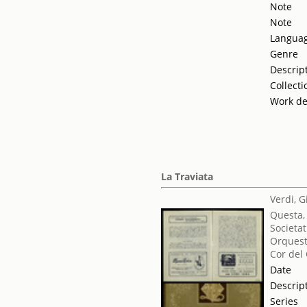
Note
Note
Langua
Genre
Descrip
Collecti
Work de
La Traviata
Verdi, 
Questa,
Societat
Orquest
Cor del
Date
Descrip
Series