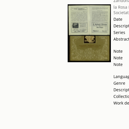
Zandona
la Rosa
Societat
Date
Descrip
Series
Abstrac
Note
Note
Note
Langua
Genre
Descrip
Collecti
Work de