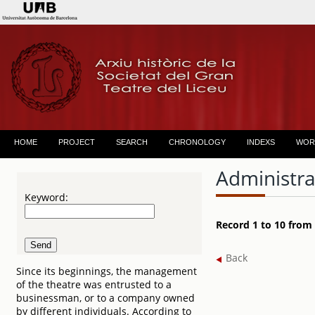
HOME
PROJECT
SEARCH
CHRONOLOGY
INDEXS
WOR
Administra
Keyword:
Record 1 to 10 from
Back
Since its beginnings, the management
of the theatre was entrusted to a
businessman, or to a company owned
by different individuals. According to