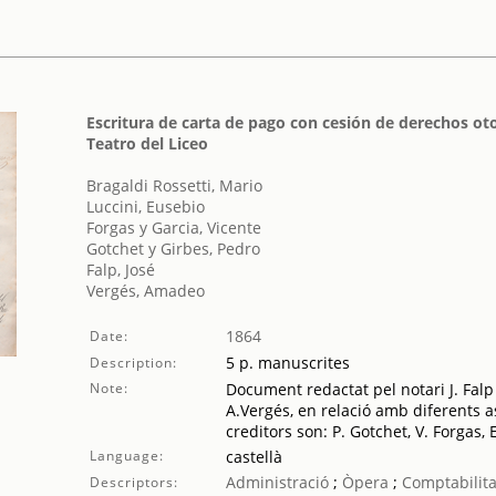
Escritura de carta de pago con cesión de derechos otor
Teatro del Liceo
Bragaldi Rossetti, Mario
Luccini, Eusebio
Forgas y Garcia, Vicente
Gotchet y Girbes, Pedro
Falp, José
Vergés, Amadeo
1864
Date:
5 p. manuscrites
Description:
Note:
Document redactat pel notari J. Fal
A.Vergés, en relació amb diferents as
creditors son: P. Gotchet, V. Forgas, 
Language:
castellà
Administració
;
Òpera
;
Comptabilita
Descriptors: