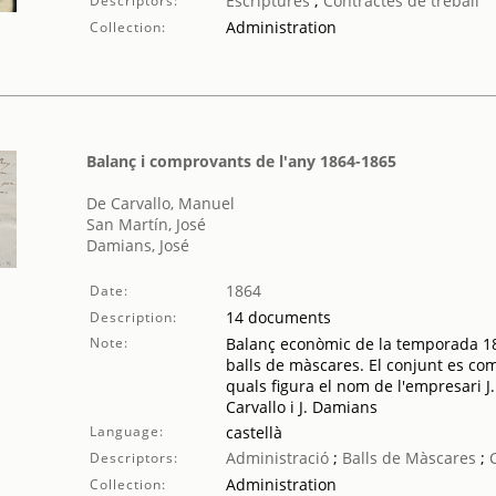
Escriptures
;
Contractes de treball
Descriptors:
Administration
Collection:
Balanç i comprovants de l'any 1864-1865
De Carvallo, Manuel
San Martín, José
Damians, José
1864
Date:
14 documents
Description:
Note:
Balanç econòmic de la temporada 18
balls de màscares. El conjunt es co
quals figura el nom de l'empresari J
Carvallo i J. Damians
Language:
castellà
Administració
;
Balls de Màscares
;
Descriptors:
Administration
Collection: