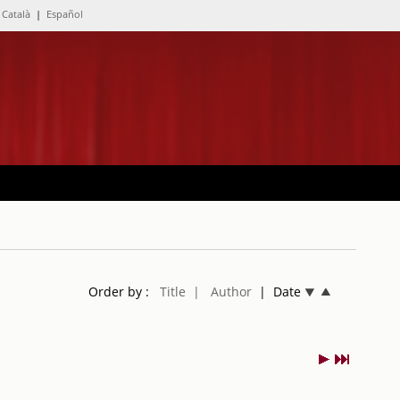
Català
|
Español
Order by :
Title
| Author
| Date