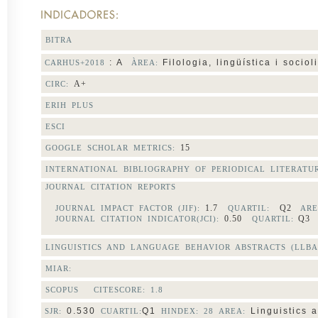
BITRA
: A
Filologia, lingüística i sociol
CARHUS+2018
ÀREA:
A+
CIRC:
ERIH PLUS
ESCI
15
GOOGLE SCHOLAR METRICS:
INTERNATIONAL BIBLIOGRAPHY OF PERIODICAL LITERATU
JOURNAL CITATION REPORTS
1.7
Q2
JOURNAL IMPACT FACTOR (JIF):
QUARTIL:
ARE
0.50
Q
JOURNAL CITATION INDICATOR(JCI):
QUARTIL:
LINGUISTICS AND LANGUAGE BEHAVIOR ABSTRACTS (LLBA
MIAR:
SCOPUS CITESCORE:
1.8
0.530
Q1
Linguistics 
SJR:
CUARTIL:
HINDEX: 28 AREA: