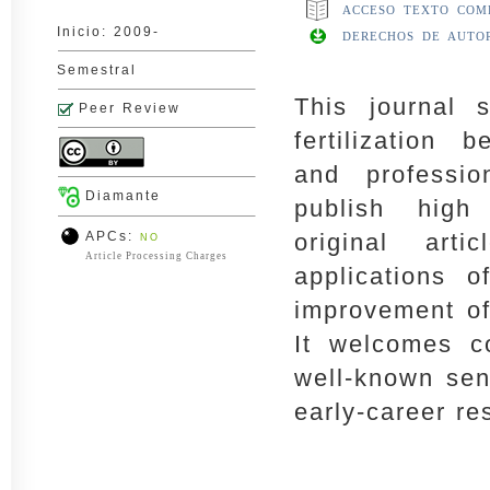
ACCESO TEXTO COM
Inicio: 2009-
DERECHOS DE AUTO
Semestral
This journal 
Peer Review
fertilization 
and professio
Diamante
publish high 
APCs:
original arti
NO
Article Processing Charges
applications o
improvement of
It welcomes co
well-known sen
early-career re