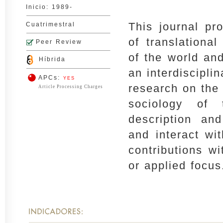
Inicio: 1989-
This journal pr
Cuatrimestral
of translationa
Peer Review
of the world an
Híbrida
an interdiscipli
APCs:
YES
research on the 
Article Processing Charges
sociology of 
description an
and interact wi
contributions wi
or applied focus