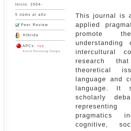
Inicio: 2004-
This journal is 
5 núms al año
applied pragma
Peer Review
promote th
Híbrida
understanding 
APCs:
YES
intercultural 
Article Processing Charges
research tha
theoretical 
language and cu
language. It s
scholarly deb
representing 
pragmatics in
cognitive, so