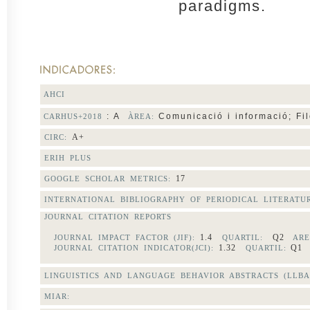
paradigms.
AHCI
: A
Comunicació i informació; Filo
CARHUS+2018
ÀREA:
A+
CIRC:
ERIH PLUS
17
GOOGLE SCHOLAR METRICS:
INTERNATIONAL BIBLIOGRAPHY OF PERIODICAL LITERAT
JOURNAL CITATION REPORTS
1.4
Q2
JOURNAL IMPACT FACTOR (JIF):
QUARTIL:
ARE
1.32
Q
JOURNAL CITATION INDICATOR(JCI):
QUARTIL:
LINGUISTICS AND LANGUAGE BEHAVIOR ABSTRACTS (LLBA
MIAR: