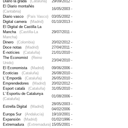
Diario la grada
(Cataluña)
29/09/2012 -
El Diario montañés
16/05/2003 -
(Cantabria)
Diario vasco
(País Vasco)
03/05/2002 -
Digital camera
(Madrid)
01/10/2013 -
El Digital de Castilla La
Mancha
(Castilla-La
29/07/2011 -
Mancha)
Dinero
(Colombia)
20/02/2012 -
Doce notas
(Madrid)
27/04/2011 -
E-notícies
(Cataluña)
21/01/2010 -
The Economist
(Reino
23/04/2010 -
Unido)
El Economista
(Madrid)
09/06/2006 -
Ecoticias
(Cataluña)
26/08/2010 -
L' Empordà
(Cataluña)
26/05/2010 -
Emprendedores
(Madrid)
20/02/2012 -
Esport català
(Cataluña)
31/05/2010 -
L' Esportiu de Catalunya
01/08/2006 -
(Cataluña)
28/05/2003 -
Estrella Digital
(Madrid)
04/02/2006
Europa Sur
(Andalucía)
19/10/2001 -
Expansión
(Madrid)
01/02/1996 -
Extremadura
(Extremadura)
15/05/2001 -