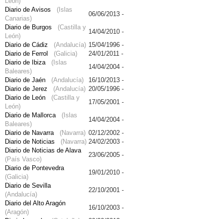
León)
Diario de Avisos
(Islas
06/06/2013 -
Canarias)
Diario de Burgos
(Castilla y
14/04/2010 -
León)
Diario de Cádiz
(Andalucía)
15/04/1996 -
Diario de Ferrol
(Galicia)
24/01/2011 -
Diario de Ibiza
(Islas
14/04/2004 -
Baleares)
Diario de Jaén
(Andalucía)
16/10/2013 -
Diario de Jerez
(Andalucía)
20/05/1996 -
Diario de León
(Castilla y
17/05/2001 -
León)
Diario de Mallorca
(Islas
14/04/2004 -
Baleares)
Diario de Navarra
(Navarra)
02/12/2002 -
Diario de Noticias
(Navarra)
24/02/2003 -
Diario de Noticias de Alava
23/06/2005 -
(País Vasco)
Diario de Pontevedra
19/01/2010 -
(Galicia)
Diario de Sevilla
22/10/2001 -
(Andalucía)
Diario del Alto Aragón
16/10/2003 -
(Aragón)