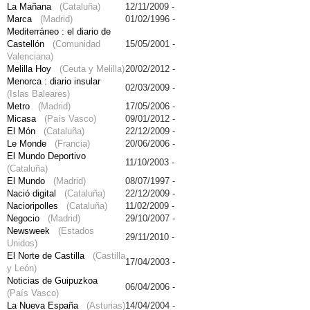
La Mañana
(Cataluña)
12/11/2009 -
Marca
(Madrid)
01/02/1996 -
Mediterráneo : el diario de
Castellón
(Comunidad
15/05/2001 -
Valenciana)
Melilla Hoy
(Ceuta y Melilla)
20/02/2012 -
Menorca : diario insular
02/03/2009 -
(Islas Baleares)
Metro
(Madrid)
17/05/2006 -
Micasa
(País Vasco)
09/01/2012 -
El Món
(Cataluña)
22/12/2009 -
Le Monde
(Francia)
20/06/2006 -
El Mundo Deportivo
11/10/2003 -
(Cataluña)
El Mundo
(Madrid)
08/07/1997 -
Nació digital
(Cataluña)
22/12/2009 -
Nacioripolles
(Cataluña)
11/02/2009 -
Negocio
(Madrid)
29/10/2007 -
Newsweek
(Estados
29/11/2010 -
Unidos)
El Norte de Castilla
(Castilla
17/04/2003 -
y León)
Noticias de Guipuzkoa
06/04/2006 -
(País Vasco)
La Nueva España
(Asturias)
14/04/2004 -