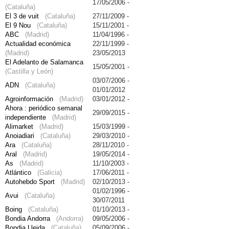
17/05/2006 -
(Cataluña)
El 3 de vuit
(Cataluña)
27/11/2009 -
El 9 Nou
(Cataluña)
15/11/2001 -
ABC
(Madrid)
11/04/1996 -
Actualidad económica
22/11/1999 -
(Madrid)
23/05/2013
El Adelanto de Salamanca
15/05/2001 -
(Castilla y León)
03/07/2006 -
ADN
(Cataluña)
01/01/2012
Agroinformación
(Madrid)
03/01/2012 -
Ahora : periódico semanal
29/09/2015 -
independiente
(Madrid)
Alimarket
(Madrid)
15/03/1999 -
Anoiadiari
(Cataluña)
29/03/2010 -
Ara
(Cataluña)
28/11/2010 -
Aral
(Madrid)
19/05/2014 -
As
(Madrid)
11/10/2003 -
Atlántico
(Galicia)
17/06/2011 -
Autohebdo Sport
(Madrid)
02/10/2013 -
01/02/1996 -
Avui
(Cataluña)
30/07/2011
Boing
(Cataluña)
01/10/2013 -
Bondia Andorra
(Andorra)
09/05/2006 -
Bondia Lleida
(Cataluña)
05/09/2006 -