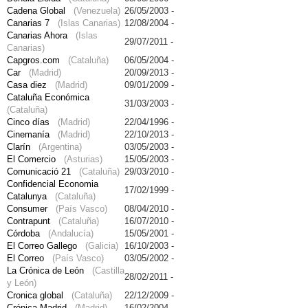
Cadena Global
(Venezuela)
26/05/2003 -
Canarias 7
(Islas Canarias)
12/08/2004 -
Canarias Ahora
(Islas
29/07/2011 -
Canarias)
Capgros.com
(Cataluña)
06/05/2004 -
Car
(Madrid)
20/09/2013 -
Casa diez
(Madrid)
09/01/2009 -
Cataluña Económica
31/03/2003 -
(Cataluña)
Cinco días
(Madrid)
22/04/1996 -
Cinemanía
(Madrid)
22/10/2013 -
Clarín
(Argentina)
03/05/2003 -
El Comercio
(Asturias)
15/05/2003 -
Comunicació 21
(Cataluña)
29/03/2010 -
Confidencial Economia
17/02/1999 -
Catalunya
(Cataluña)
Consumer
(País Vasco)
08/04/2010 -
Contrapunt
(Cataluña)
16/07/2010 -
Córdoba
(Andalucía)
15/05/2001 -
El Correo Gallego
(Galicia)
16/10/2003 -
El Correo
(País Vasco)
03/05/2002 -
La Crónica de León
(Castilla
28/02/2011 -
y León)
Cronica global
(Cataluña)
22/12/2009 -
Crónica Madrid
(Madrid)
16/02/2004 -