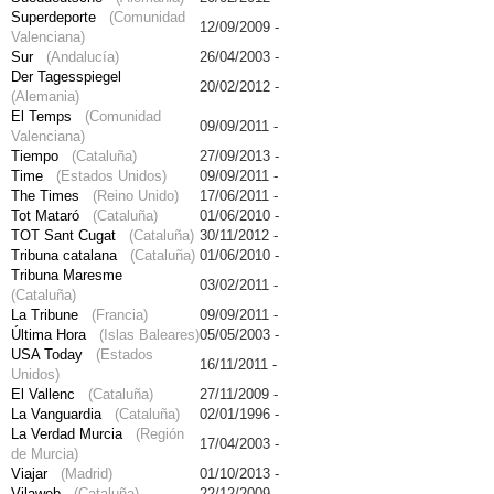
Superdeporte
(Comunidad
12/09/2009 -
Valenciana)
Sur
(Andalucía)
26/04/2003 -
Der Tagesspiegel
20/02/2012 -
(Alemania)
El Temps
(Comunidad
09/09/2011 -
Valenciana)
Tiempo
(Cataluña)
27/09/2013 -
Time
(Estados Unidos)
09/09/2011 -
The Times
(Reino Unido)
17/06/2011 -
Tot Mataró
(Cataluña)
01/06/2010 -
TOT Sant Cugat
(Cataluña)
30/11/2012 -
Tribuna catalana
(Cataluña)
01/06/2010 -
Tribuna Maresme
03/02/2011 -
(Cataluña)
La Tribune
(Francia)
09/09/2011 -
Última Hora
(Islas Baleares)
05/05/2003 -
USA Today
(Estados
16/11/2011 -
Unidos)
El Vallenc
(Cataluña)
27/11/2009 -
La Vanguardia
(Cataluña)
02/01/1996 -
La Verdad Murcia
(Región
17/04/2003 -
de Murcia)
Viajar
(Madrid)
01/10/2013 -
Vilaweb
(Cataluña)
22/12/2009 -