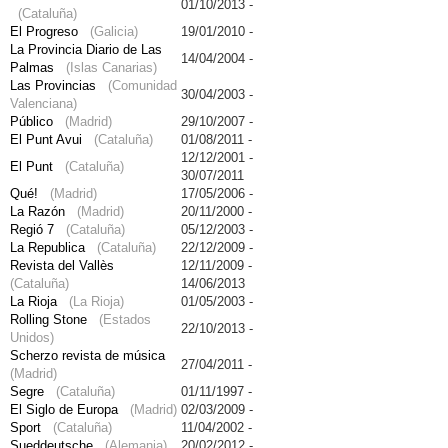
01/10/2013 -
(Cataluña)
El Progreso
(Galicia)
19/01/2010 -
La Provincia Diario de Las
14/04/2004 -
Palmas
(Islas Canarias)
Las Provincias
(Comunidad
30/04/2003 -
Valenciana)
Público
(Madrid)
29/10/2007 -
El Punt Avui
(Cataluña)
01/08/2011 -
12/12/2001 -
El Punt
(Cataluña)
30/07/2011
Qué!
(Madrid)
17/05/2006 -
La Razón
(Madrid)
20/11/2000 -
Regió 7
(Cataluña)
05/12/2003 -
La Republica
(Cataluña)
22/12/2009 -
Revista del Vallès
12/11/2009 -
(Cataluña)
14/06/2013
La Rioja
(La Rioja)
01/05/2003 -
Rolling Stone
(Estados
22/10/2013 -
Unidos)
Scherzo revista de música
27/04/2011 -
(Madrid)
Segre
(Cataluña)
01/11/1997 -
El Siglo de Europa
(Madrid)
02/03/2009 -
Sport
(Cataluña)
11/04/2002 -
Sueddeutsche
(Alemania)
20/02/2012 -