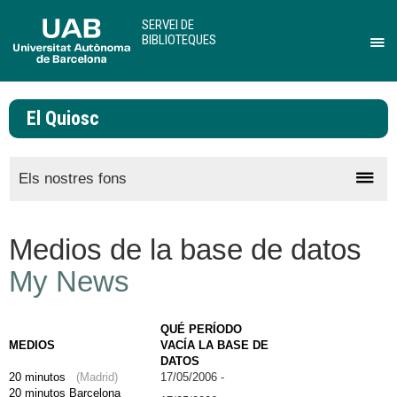
U
A
SERVEI DE
BIBLIOTEQUES
B
Pr
per
des
El Quiosc
el
me
de
Pr
Els nostres fons
Ser
de
per
Bib
des
Medios de la base de datos
el
My News
me
QUÉ PERÍODO
MEDIOS
VACÍA LA BASE DE
DATOS
20 minutos
(Madrid)
17/05/2006 -
20 minutos Barcelona