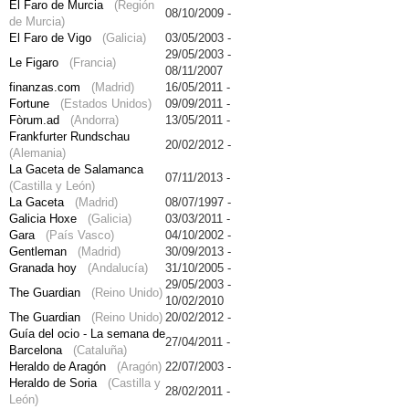
El Faro de Murcia
(Región
08/10/2009 -
de Murcia)
El Faro de Vigo
(Galicia)
03/05/2003 -
29/05/2003 -
Le Figaro
(Francia)
08/11/2007
finanzas.com
(Madrid)
16/05/2011 -
Fortune
(Estados Unidos)
09/09/2011 -
Fòrum.ad
(Andorra)
13/05/2011 -
Frankfurter Rundschau
20/02/2012 -
(Alemania)
La Gaceta de Salamanca
07/11/2013 -
(Castilla y León)
La Gaceta
(Madrid)
08/07/1997 -
Galicia Hoxe
(Galicia)
03/03/2011 -
Gara
(País Vasco)
04/10/2002 -
Gentleman
(Madrid)
30/09/2013 -
Granada hoy
(Andalucía)
31/10/2005 -
29/05/2003 -
The Guardian
(Reino Unido)
10/02/2010
The Guardian
(Reino Unido)
20/02/2012 -
Guía del ocio - La semana de
27/04/2011 -
Barcelona
(Cataluña)
Heraldo de Aragón
(Aragón)
22/07/2003 -
Heraldo de Soria
(Castilla y
28/02/2011 -
León)