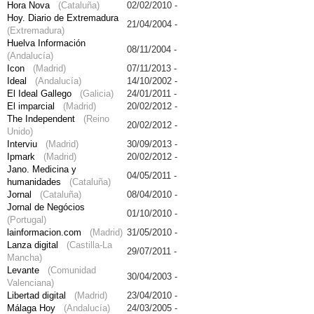
Hora Nova
(Cataluña)
02/02/2010 -
Hoy. Diario de Extremadura
21/04/2004 -
(Extremadura)
Huelva Información
08/11/2004 -
(Andalucía)
Icon
(Madrid)
07/11/2013 -
Ideal
(Andalucía)
14/10/2002 -
El Ideal Gallego
(Galicia)
24/01/2011 -
El imparcial
(Madrid)
20/02/2012 -
The Independent
(Reino
20/02/2012 -
Unido)
Interviu
(Madrid)
30/09/2013 -
Ipmark
(Madrid)
20/02/2012 -
Jano. Medicina y
04/05/2011 -
humanidades
(Cataluña)
Jornal
(Cataluña)
08/04/2010 -
Jornal de Negócios
01/10/2010 -
(Portugal)
lainformacion.com
(Madrid)
31/05/2010 -
Lanza digital
(Castilla-La
29/07/2011 -
Mancha)
Levante
(Comunidad
30/04/2003 -
Valenciana)
Libertad digital
(Madrid)
23/04/2010 -
Málaga Hoy
(Andalucía)
24/03/2005 -