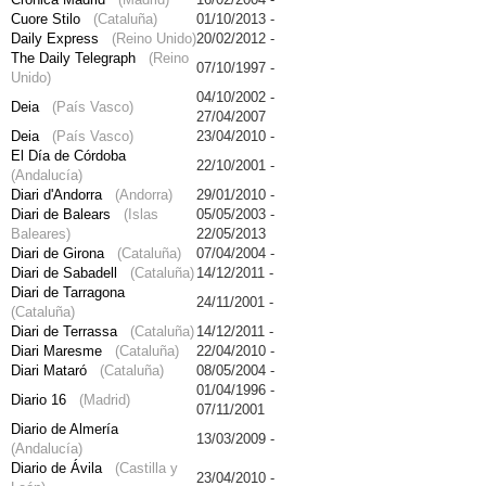
Cuore Stilo
(Cataluña)
01/10/2013 -
Daily Express
(Reino Unido)
20/02/2012 -
The Daily Telegraph
(Reino
07/10/1997 -
Unido)
04/10/2002 -
Deia
(País Vasco)
27/04/2007
Deia
(País Vasco)
23/04/2010 -
El Día de Córdoba
22/10/2001 -
(Andalucía)
Diari d'Andorra
(Andorra)
29/01/2010 -
Diari de Balears
(Islas
05/05/2003 -
Baleares)
22/05/2013
Diari de Girona
(Cataluña)
07/04/2004 -
Diari de Sabadell
(Cataluña)
14/12/2011 -
Diari de Tarragona
24/11/2001 -
(Cataluña)
Diari de Terrassa
(Cataluña)
14/12/2011 -
Diari Maresme
(Cataluña)
22/04/2010 -
Diari Mataró
(Cataluña)
08/05/2004 -
01/04/1996 -
Diario 16
(Madrid)
07/11/2001
Diario de Almería
13/03/2009 -
(Andalucía)
Diario de Ávila
(Castilla y
23/04/2010 -