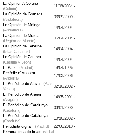
La Opinión A Coruña
11/08/2004 -
(Galicia)
La Opinión de Granada
03/09/2009 -
(Andalucía)
La Opinión de Málaga
14/04/2004 -
(Andalucía)
La Opinión de Murcia
06/04/2004 -
(Región de Murcia)
La Opinión de Tenerife
14/04/2004 -
(Islas Canarias)
La Opinión de Zamora
14/04/2004 -
(Castilla y León)
El País
(Madrid)
19/04/1996 -
Periòdic d"Andorra
17/03/2006 -
(Andorra)
El Periódico de Alava
(País
02/10/2002 -
Vasco)
El Periódico de Aragón
14/05/2001 -
(Aragón)
El Periódico de Catalunya
03/01/2000 -
(Cataluña)
El Periódico de Catalunya
18/10/2002 -
(Cataluña)
Periodista digital
(Madrid)
22/06/2010 -
Primera linea de la actualidad