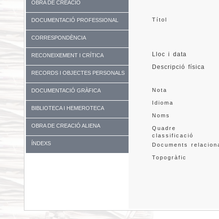
OBRA DE CREACIÓ
Títol
DOCUMENTACIÓ PROFESSIONAL
CORRESPONDÈNCIA
Lloc i data
RECONEIXEMENT I CRÍTICA
Descripció física
RECORDS I OBJECTES PERSONALS
Nota
DOCUMENTACIÓ GRÀFICA
Idioma
BIBLIOTECA I HEMEROTECA
Noms
OBRA DE CREACIÓ ALIENA
Quadre 
classificació
ÍNDEXS
Documents relacion
Topogràfic