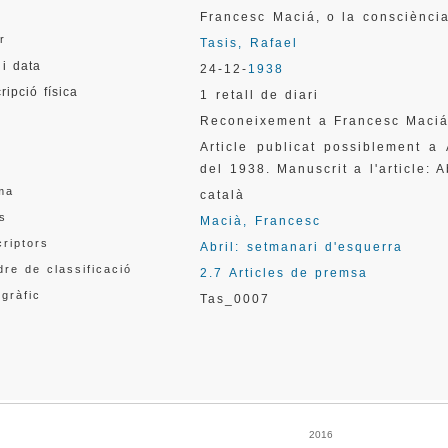
l
Francesc Maciá, o la consciènc
r
Tasis, Rafael
 i data
24-12-
1938
ripció física
1 retall de diari
a
Reconeixement a Francesc Maci
a
Article publicat possiblement a
del 1938. Manuscrit a l'article: A
ma
català
s
Macià, Francesc
riptors
Abril: setmanari d'esquerra
re de classificació
2.7 Articles de premsa
gràfic
Tas_0007
2016