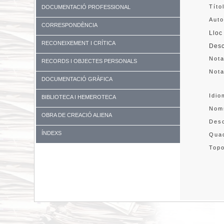
Títo
DOCUMENTACIÓ PROFESSIONAL
Auto
CORRESPONDÈNCIA
Lloc
RECONEIXEMENT I CRÍTICA
Desc
Not
RECORDS I OBJECTES PERSONALS
Not
DOCUMENTACIÓ GRÀFICA
Idio
BIBLIOTECA I HEMEROTECA
Nom
OBRA DE CREACIÓ ALIENA
Desc
ÍNDEXS
Quad
Topo