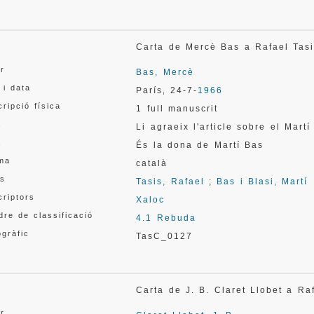
l
Carta de Mercè Bas a Rafael Ta
or
Bas, Mercè
 i data
París
24-7-
1966
,
ripció física
1 full manuscrit
a
Li agraeix l'article sobre el Mart
a
És la dona de Martí Bas
oma
català
s
Tasis, Rafael
;
Bas i Blasi, Martí
criptors
Xaloc
re de classificació
4.1 Rebuda
gràfic
TasC_0127
l
Carta de J. B. Claret Llobet a R
or