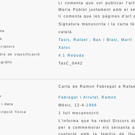
a
Li comenta que vol publicar l'ar
Maria Poblet juntament amb el se
li comenta que les pàgines d'art
a
Signatura manuscrita i la carta t
oma
català
s
Tasis, Rafael
;
Bas i Blasi, Martí
criptors
Xaloc
re de classificació
4.1 Rebuda
gràfic
TasC_0442
l
Carta de Ramon Fabregat a Rafa
or
Fabregat i Arrufat, Ramon
 i data
Mèxic
12-4-
1966
,
ripció física
1 full mecanoscrit
a
L'informa que ha rebut Discurs d
per a commemorar els seixanta a
contacte amb la família de Qu