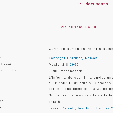
19 documents
Visualitzant 1 a 10
l
Carta de Ramon Fabregat a Rafa
or
Fabregat i Arrufat, Ramon
 i data
Mèxic
2-8-
1966
,
ripció física
1 full mecanoscrit
a
L'informa de que li ha enviat u
a l'Institut d'Estudis Catala
col·leccions completes a Xaloc d
a
Signatura manuscrita i la carta t
oma
català
s
Tasis, Rafael
;
Institut d'Estudis 