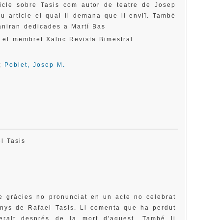
ticle sobre Tasis com autor de teatre de Josep
u article el qual li demana que li enviï. També
 aniran dedicades a Martí Bas
é el membret Xaloc Revista Bimestral
;
Poblet, Josep M.
el Tasis
e gràcies no pronunciat en un acte no celebrat
nys de Rafael Tasis. Li comenta que ha perdut
eralt després de la mort d'aquest. També li