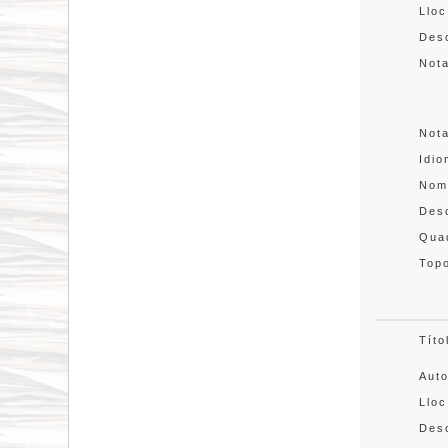
Lloc
Desc
Not
Not
Idi
Nom
Des
Quad
Topo
Títo
Aut
Lloc
Desc