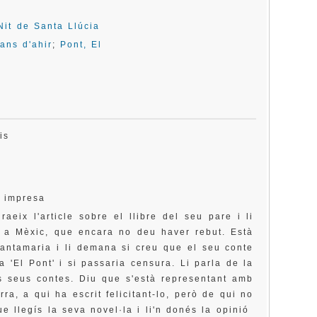
Nit de Santa Llúcia
ans d'ahir
;
Pont, El
asis
a impresa
raeix l'article sobre el llibre del seu pare i li
a a Mèxic, que encara no deu haver rebut. Està
Santamaria i li demana si creu que el seu conte
 a 'El Pont' i si passaria censura. Li parla de la
ls seus contes. Diu que s'està representant amb
rra, a qui ha escrit felicitant-lo, però de qui no
e llegís la seva novel·la i li'n donés la opinió