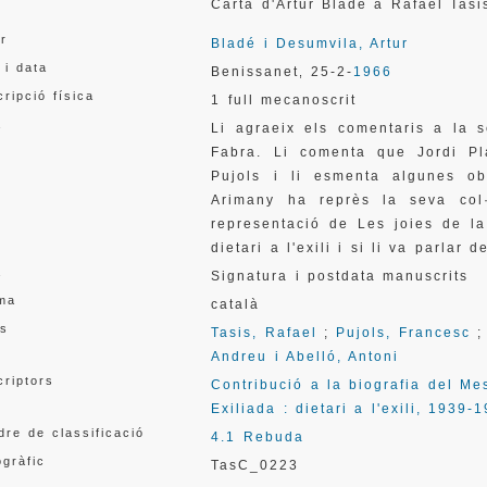
l
Carta d'Artur Bladé a Rafael Ta
or
Bladé i Desumvila, Artur
 i data
Benissanet
25-2-
1966
,
ripció física
1 full mecanoscrit
a
Li agraeix els comentaris a la 
Fabra. Li comenta que Jordi Pl
Pujols i li esmenta algunes ob
Arimany ha reprès la seva col
representació de Les joies de la
dietari a l'exili i si li va parla
a
Signatura i postdata manuscrits
oma
català
s
Tasis, Rafael
;
Pujols, Francesc
Andreu i Abelló, Antoni
criptors
Contribució a la biografia del Me
Exiliada : dietari a l'exili, 1939-1
re de classificació
4.1 Rebuda
gràfic
TasC_0223