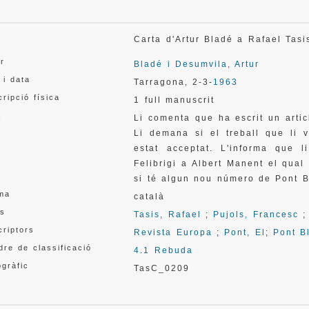
l
Carta d'Artur Bladé a Rafael Ta
or
Bladé i Desumvila, Artur
 i data
Tarragona
2-3-
1963
,
ripció física
1 full manuscrit
a
Li comenta que ha escrit un artic
Li demana si el treball que li 
estat acceptat. L'informa que l
Felibrigi a Albert Manent el qual
si té algun nou número de Pont B
oma
català
s
Tasis, Rafael
;
Pujols, Francesc
criptors
Revista Europa
;
Pont, El
;
Pont B
re de classificació
4.1 Rebuda
gràfic
TasC_0209