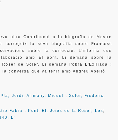
sis
seva obra Contribució a la biografia de Mestre
a corregeix la seva biografia sobre Francesc
servacions sobre la correcció. L'informa que
·laboració amb El pont. Li demana sobre la
 Roser de Soler. Li demana l'obra L'Exiliada :
r de la conversa que va tenir amb Andreu Abelló
;
Pla, Jordi
;
Arimany, Miquel
;
Soler, Frederic
;
stre Fabra
;
Pont, El
;
Joies de la Roser, Les
;
940, L'