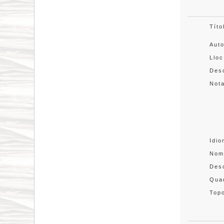
Títo
Aut
Lloc
Desc
Not
Idi
Nom
Des
Quad
Topo