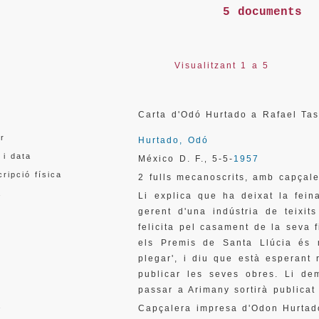
5 documents
Visualitzant 1 a 5
l
Carta d'Odó Hurtado a Rafael T
or
Hurtado, Odó
 i data
México D. F.
5-5-
1957
,
ripció física
2 fulls mecanoscrits, amb capçal
a
Li explica que ha deixat la fein
gerent d'una indústria de teixit
felicita pel casament de la seva f
els Premis de Santa Llúcia és m
plegar', i diu que està esperant 
publicar les seves obres. Li de
passar a Arimany sortirà publicat 
a
Capçalera impresa d'Odon Hurtad