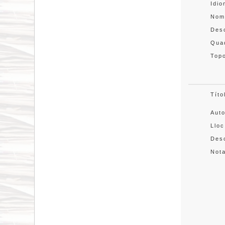
Idi
Nom
Des
Quad
Topo
Títo
Aut
Lloc
Desc
Not