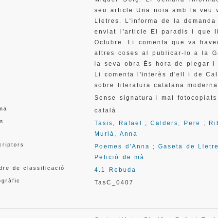
seu article Una noia amb la veu 
Lletres. L'informa de la demanda 
enviat l'article El paradís i que
Octubre. Li comenta que va haver
altres coses al publicar-lo a la 
la seva obra És hora de plegar i 
Li comenta l'interès d'ell i de C
sobre literatura catalana moderna
a
Sense signatura i mal fotocopiats
oma
català
s
Tasis, Rafael
;
Calders, Pere
;
Ri
Murià, Anna
criptors
Poemes d'Anna
;
Gaseta de Lletr
Petició de mà
re de classificació
4.1 Rebuda
gràfic
TasC_0407