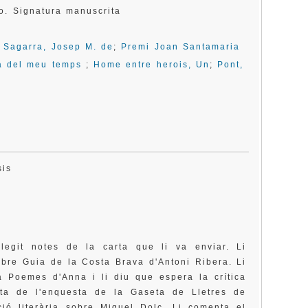
o. Signatura manuscrita
;
Sagarra, Josep M. de
;
Premi Joan Santamaria
ia del meu temps
;
Home entre herois, Un
;
Pont,
Tasis
legit notes de la carta que li va enviar. Li
ibre Guia de la Costa Brava d'Antoni Ribera. Li
a Poemes d'Anna i li diu que espera la crítica
sta de l'enquesta de la Gaseta de Lletres de
ió literària sobre Miquel Dolç. Li comenta el