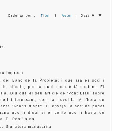
Ordenar per :
Títol
|
Autor
| Data
asis
era impresa
a del Banc de la Propietat i que ara és soci i
s de plàstic, per la qual cosa està content. El
illa. Diu que el seu article de 'Pont Blau' sobre
olt interessant, com la novel·la 'A l'hora de
rebre 'Abans d'ahir'. Li enveja la sort de poder
mana que li digui si el conte que li havia de
a 'El Pont' o no
o. Signatura manuscrita