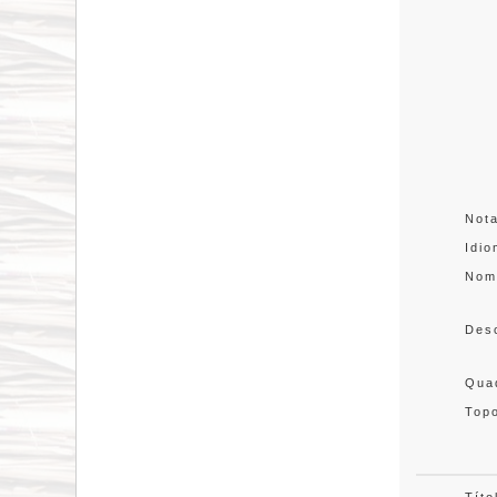
Not
Idi
Nom
Des
Quad
Topo