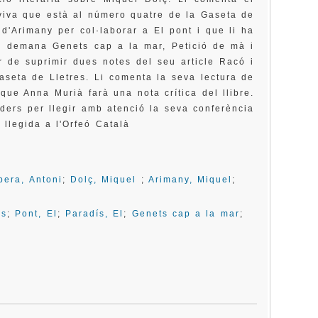
viva que està al número quatre de la Gaseta de
d'Arimany per col·laborar a El pont i que li ha
 li demana Genets cap a la mar, Petició de mà i
 de suprimir dues notes del seu article Racó i
Gaseta de Lletres. Li comenta la seva lectura de
que Anna Murià farà una nota crítica del llibre.
alders per llegir amb atenció la seva conferència
 llegida a l'Orfeó Català
bera, Antoni
;
Dolç, Miquel
;
Arimany, Miquel
;
es
;
Pont, El
;
Paradís, El
;
Genets cap a la mar
;