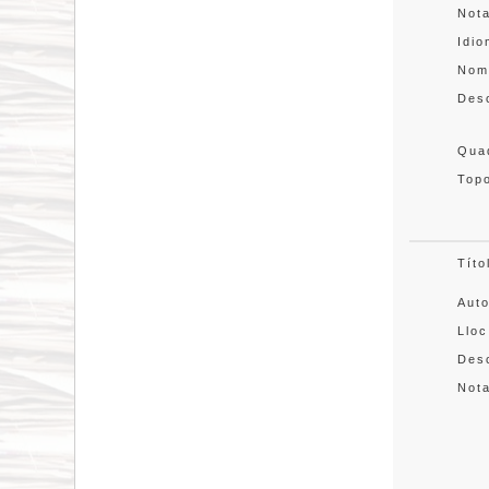
Not
Idi
Nom
Des
Quad
Topo
Títo
Aut
Lloc
Desc
Not