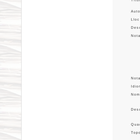
Títo
Aut
Lloc
Desc
Not
Not
Idi
Nom
Des
Quad
Topo