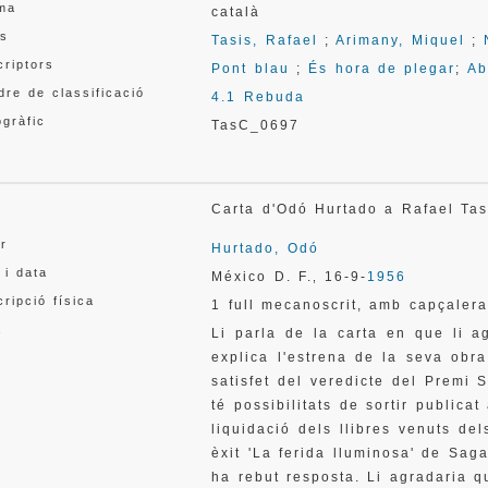
oma
català
s
Tasis, Rafael
;
Arimany, Miquel
;
criptors
Pont blau
;
És hora de plegar
;
Ab
re de classificació
4.1 Rebuda
gràfic
TasC_0697
l
Carta d'Odó Hurtado a Rafael T
or
Hurtado, Odó
 i data
México D. F.
16-9-
1956
,
ripció física
1 full mecanoscrit, amb capçaler
a
Li parla de la carta en que li ag
explica l'estrena de la seva obr
satisfet del veredicte del Premi 
té possibilitats de sortir publicat
liquidació dels llibres venuts de
èxit 'La ferida lluminosa' de Saga
ha rebut resposta. Li agradaria qu