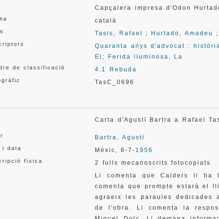
a
Capçalera impresa d'Odon Hurtad
oma
català
s
Tasis, Rafael
;
Hurtado, Amadeu
criptors
Quaranta anys d'advocat : històr
El
;
Ferida lluminosa, La
re de classificació
4.1 Rebuda
gràfic
TasC_0696
l
Carta d'Agustí Bartra a Rafael 
or
Bartra, Agustí
 i data
Mèxic
6-7-
1956
,
ripció física
2 fulls mecanoscrits fotocopiats
a
Li comenta que Calders li ha l
comenta que prompte estarà el ll
agraeix les paraules dedicades 
de l'obra. Li comenta la respo
Miquel Dolç. Li demana informac