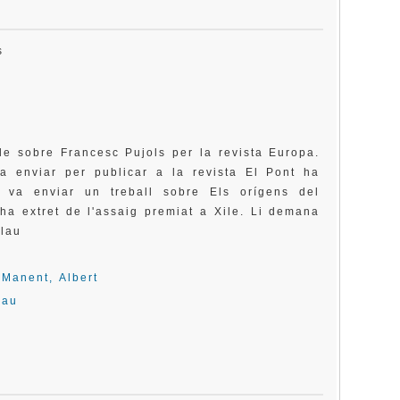
sis
le sobre Francesc Pujols per la revista Europa.
va enviar per publicar a la revista El Pont ha
i va enviar un treball sobre Els orígens del
 ha extret de l'assaig premiat a Xile. Li demana
lau
;
Manent, Albert
lau