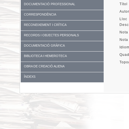
Títol
DOCUMENTACIÓ PROFESSIONAL
Auto
CORRESPONDÈNCIA
Lloc 
Descr
RECONEIXEMENT I CRÍTICA
Nota
RECORDS I OBJECTES PERSONALS
Nota
DOCUMENTACIÓ GRÀFICA
Idio
Quad
BIBLIOTECA I HEMEROTECA
Topo
OBRA DE CREACIÓ ALIENA
ÍNDEXS