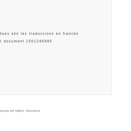
 dues són les traduccions en francès
 el document 1501246995
anyola del Vallès) - Barcelona