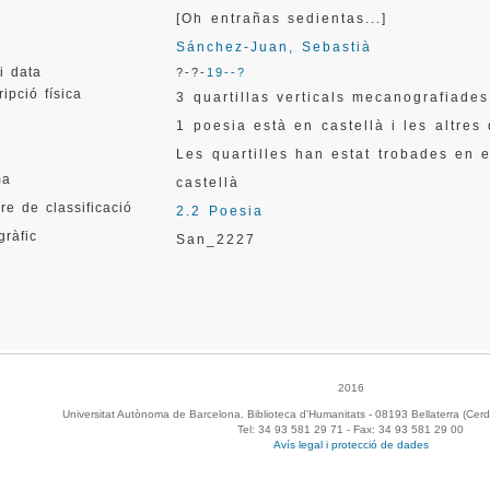
[Oh entrañas sedientas...]
r
Sánchez-Juan, Sebastià
i data
?-?-
19--?
ipció física
3 quartillas verticals mecanografiades
1 poesia està en castellà i les altres
Les quartilles han estat trobades en
ma
castellà
re de classificació
2.2 Poesia
gràfic
San_2227
2016
Universitat Autònoma de Barcelona. Biblioteca d'Humanitats - 08193 Bellaterra (Cerd
Tel: 34 93 581 29 71 - Fax: 34 93 581 29 00
Avís legal i protecció de dades