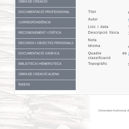
OBRA DE CREACIÓ
Títol
DOCUMENTACIÓ PROFESSIONAL
Autor
CORRESPONDÈNCIA
Lloc i data
Descripció física
RECONEIXEMENT I CRÍTICA
Nota
RECORDS I OBJECTES PERSONALS
Idioma
Quadre de
DOCUMENTACIÓ GRÀFICA
classificació
Topogràfic
BIBLIOTECA I HEMEROTECA
OBRA DE CREACIÓ ALIENA
ÍNDEXS
Universitat Autònoma d