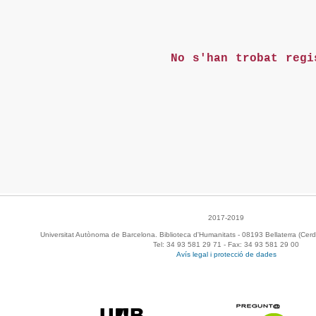
No s'han trobat regi
2017-2019
Universitat Autònoma de Barcelona. Biblioteca d'Humanitats - 08193 Bellaterra (Cerd
Tel: 34 93 581 29 71 - Fax: 34 93 581 29 00
Avís legal i protecció de dades