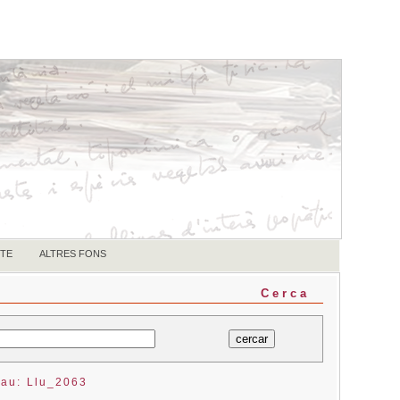
TE
ALTRES FONS
Cerca
lau: Llu_2063