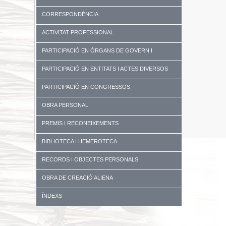
CORRESPONDÈNCIA
ACTIVITAT PROFESSIONAL
PARTICIPACIÓ EN ÒRGANS DE GOVERN I
UNIVERSITATS
PARTICIPACIÓ EN ENTITATS I ACTES DIVERSOS
PARTICIPACIÓ EN CONGRESSOS
OBRA PERSONAL
PREMIS I RECONEIXEMENTS
BIBLIOTECA I HEMEROTECA
RECORDS I OBJECTES PERSONALS
OBRA DE CREACIÓ ALIENA
ÍNDEXS