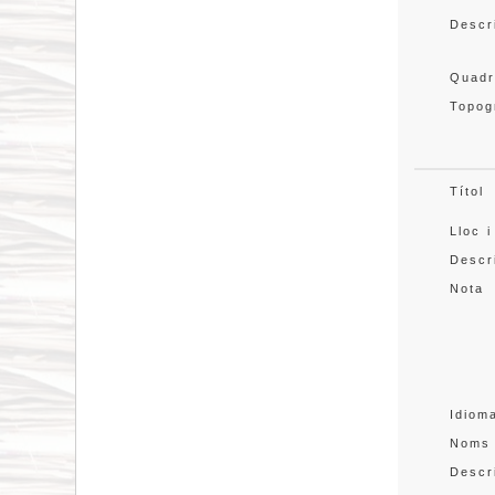
Descr
Quadr
Topog
Títol
Lloc i
Descr
Nota
Idiom
Noms
Descr