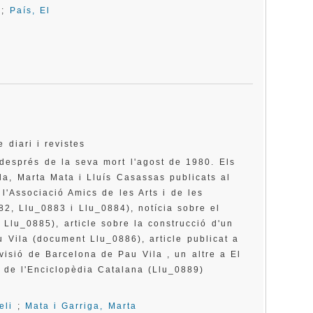
a
;
País, El
e diari i revistes
 després de la seva mort l'agost de 1980. Els
ila, Marta Mata i Lluís Casassas publicats al
 l'Associació Amics de les Arts i de les
2, Llu_0883 i Llu_0884), notícia sobre el
Llu_0885), article sobre la construcció d'un
Vila (document Llu_0886), article publicat a
visió de Barcelona de Pau Vila , un altre a El
a de l'Enciclopèdia Catalana (Llu_0889)
eli
;
Mata i Garriga, Marta