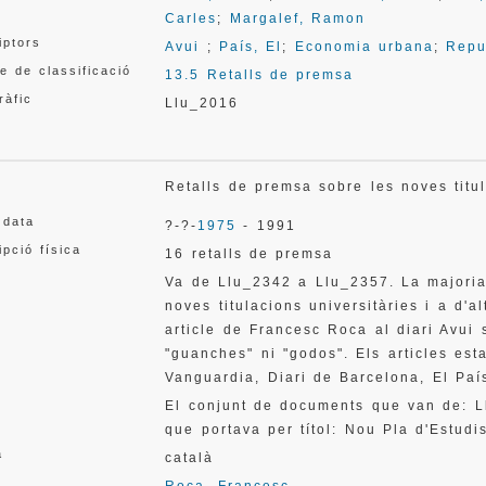
Carles
;
Margalef, Ramon
iptors
Avui
;
País, El
;
Economia urbana
;
Repu
e de classificació
13.5 Retalls de premsa
ràfic
Llu_2016
Retalls de premsa sobre les noves tit
 data
?-?-
1975
- 1991
ipció física
16 retalls de premsa
Va de Llu_2342 a Llu_2357. La majoria 
noves titulacions universitàries i a d'a
article de Francesc Roca al diari Avui s
"guanches" ni "godos". Els articles esta
Vanguardia, Diari de Barcelona, El Paí
El conjunt de documents que van de: 
que portava per títol: Nou Pla d'Estud
a
català