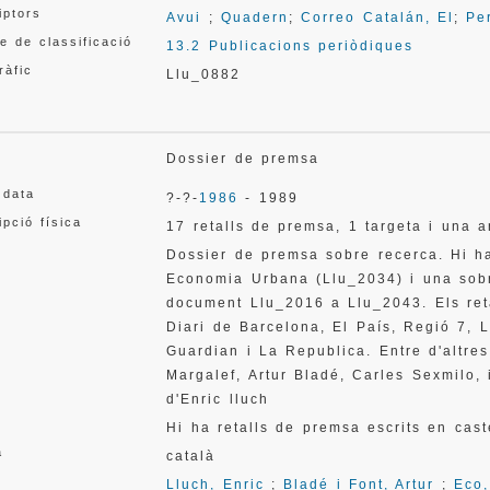
iptors
Avui
;
Quadern
;
Correo Catalán, El
;
Pe
e de classificació
13.2 Publicacions periòdiques
ràfic
Llu_0882
Dossier de premsa
 data
?-?-
1986
- 1989
ipció física
17 retalls de premsa, 1 targeta i una 
Dossier de premsa sobre recerca. Hi h
Economia Urbana (Llu_2034) i una sob
document Llu_2016 a Llu_2043. Els reta
Diari de Barcelona, El País, Regió 7, 
Guardian i La Republica. Entre d'altre
Margalef, Artur Bladé, Carles Sexmilo,
d'Enric lluch
Hi ha retalls de premsa escrits en caste
a
català
Lluch, Enric
;
Bladé i Font, Artur
;
Eco,