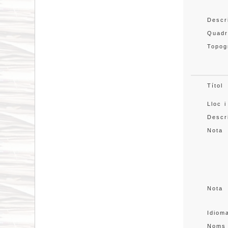
Descr
Quadr
Topog
Títol
Lloc i
Descr
Nota
Nota
Idiom
Noms