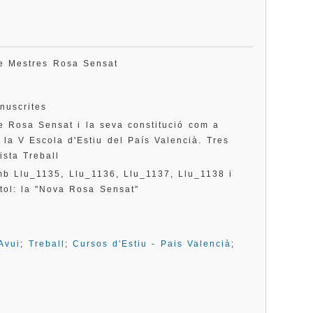
 de Mestres Rosa Sensat
nuscrites
de Rosa Sensat i la seva constitució com a
 la V Escola d'Estiu del País Valencià. Tres
ista Treball
mb Llu_1135, Llu_1136, Llu_1137, Llu_1138 i
tol: la "Nova Rosa Sensat"
Avui
;
Treball
;
Cursos d'Estiu - Pais Valencià
;