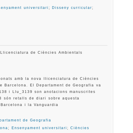
enyament universitari
;
Disseny curricular
;
 Llicenciatura de Ciències Ambientals
onats amb la nova llicenciatura de Ciències
de Barcelona. El Departament de Geografia va
3138 i Llu_3139 son anotacions manuscrites
3 són retalls de diari sobre aquesta
e Barcelona i la Vanguardia
partament de Geografia
lona
;
Ensenyament universitari
;
Ciències