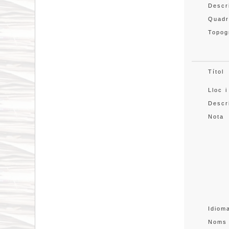
Descr
Quadr
Topog
Títol
Lloc i
Descr
Nota
Idiom
Noms