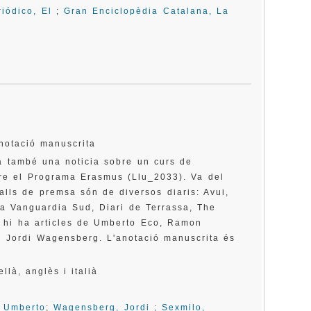
riódico, El
;
Gran Enciclopèdia Catalana, La
anotació manuscrita
a també una noticia sobre un curs de
re el Programa Erasmus (Llu_2033). Va del
lls de premsa són de diversos diaris: Avui,
La Vanguardia Sud, Diari de Terrassa, The
s hi ha articles de Umberto Eco, Ramon
 i Jordi Wagensberg. L'anotació manuscrita és
llà, anglès i italià
 Umberto
;
Wagensberg, Jordi
;
Sexmilo,