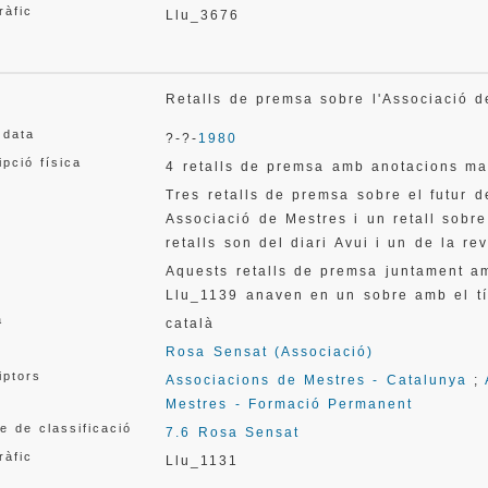
ràfic
Llu_3676
Retalls de premsa sobre l'Associació
 data
?-?-
1980
ipció física
4 retalls de premsa amb anotacions ma
Tres retalls de premsa sobre el futur 
Associació de Mestres i un retall sobre
retalls son del diari Avui i un de la rev
Aquests retalls de premsa juntament a
Llu_1139 anaven en un sobre amb el tí
a
català
Rosa Sensat (Associació)
iptors
Associacions de Mestres - Catalunya
;
Mestres - Formació Permanent
e de classificació
7.6 Rosa Sensat
ràfic
Llu_1131