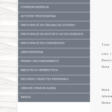
CORRESPONDÈNCIA
ACTIVITAT PROFESSIONAL
PARTICIPACIÓ EN ÒRGANS DE GOVERN I
UNIVERSITATS
PARTICIPACIÓ EN ENTITATS I ACTES DIVERSOS
PARTICIPACIÓ EN CONGRESSOS
Títol
OBRA PERSONAL
Lloc i
Descr
PREMIS I RECONEIXEMENTS
Nota
BIBLIOTECA I HEMEROTECA
RECORDS I OBJECTES PERSONALS
OBRA DE CREACIÓ ALIENA
Nota
Idiom
ÍNDEXS
Noms