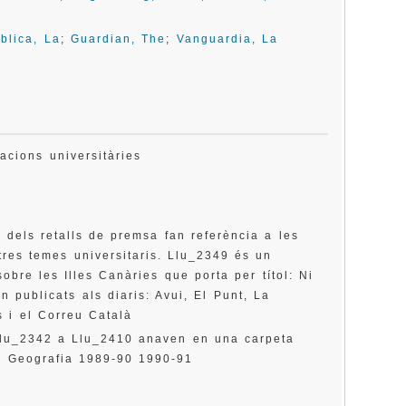
blica, La
;
Guardian, The
;
Vanguardia, La
ulacions universitàries
dels retalls de premsa fan referència a les
ltres temes universitaris. Llu_2349 és un
obre les Illes Canàries que porta per títol: Ni
n publicats als diaris: Avui, El Punt, La
s i el Correu Català
Llu_2342 a Llu_2410 anaven en una carpeta
is Geografia 1989-90 1990-91