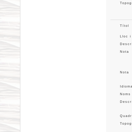
Topog
Títol
Lloc i
Descr
Nota
Nota
Idiom
Noms
Descr
Quadr
Topog