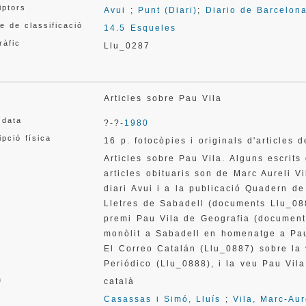
iptors
Avui
;
Punt (Diari)
;
Diario de Barcelon
e de classificació
14.5 Esqueles
ràfic
Llu_0287
Articles sobre Pau Vila
 data
?-?-
1980
ipció física
16 p. fotocòpies i originals d'articles d
Articles sobre Pau Vila. Alguns escrits
articles obituaris son de Marc Aureli V
diari Avui i a la publicació Quadern de
Lletres de Sabadell (documents Llu_088
premi Pau Vila de Geografia (document 
monòlit a Sabadell en homenatge a Pau 
El Correo Catalán (Llu_0887) sobre la 
Periódico (Llu_0888), i la veu Pau Vil
a
català
Casassas i Simó, Lluís
;
Vila, Marc-Aur