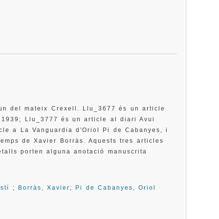
 un del mateix Crexell. Llu_3677 és un article
 1939; Llu_3777 és un article al diari Avui
icle a La Vanguardia d'Oriol Pi de Cabanyes, i
Temps de Xavier Borràs. Aquests tres articles
etalls porten alguna anotació manuscrita
stí
;
Borràs, Xavier
;
Pi de Cabanyes, Oriol