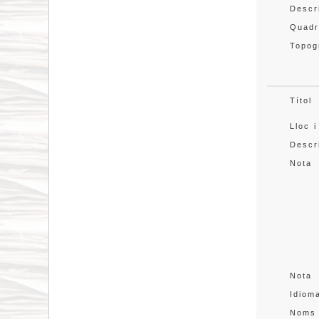
Descr
Quadr
Topog
Títol
Lloc i
Descr
Nota
Nota
Idiom
Noms