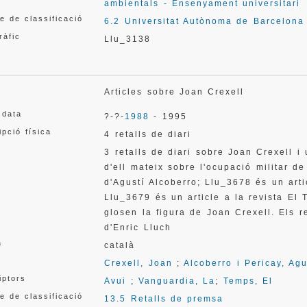
ambientals - Ensenyament universitari
e de classificació
6.2 Universitat Autònoma de Barcelona
ràfic
Llu_3138
Articles sobre Joan Crexell
 data
?-?-
1988
- 1995
ipció física
4 retalls de diari
3 retalls de diari sobre Joan Crexell i
d'ell mateix sobre l'ocupació militar de
d'Agustí Alcoberro; Llu_3678 és un art
Llu_3679 és un article a la revista El 
glosen la figura de Joan Crexell. Els r
d'Enric Lluch
a
català
Crexell, Joan
;
Alcoberro i Pericay, Agu
iptors
Avui
;
Vanguardia, La
;
Temps, El
e de classificació
13.5 Retalls de premsa