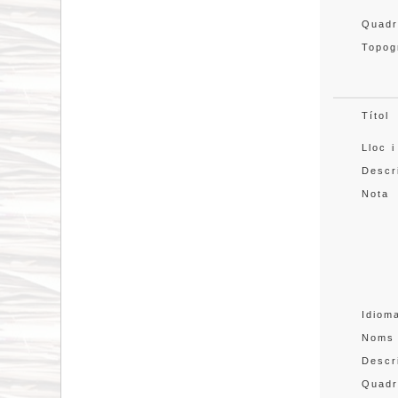
Quadr
Topog
Títol
Lloc i
Descr
Nota
Idiom
Noms
Descr
Quadr