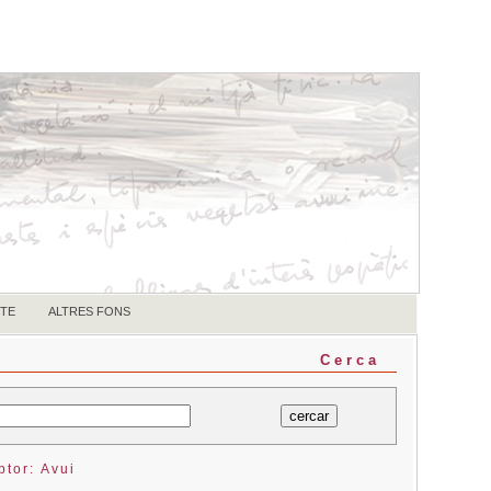
TE
ALTRES FONS
Cerca
ptor: Avui