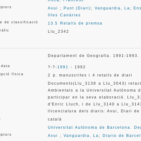
Roca, Francesc
iptors
Avui
;
Punt (Diari)
;
Vanguardia, La
;
Ens
Illes Canàries
e de classificació
13.5 Retalls de premsa
ràfic
Llu_2342
Departament de Geografia. 1991-1993.
 data
?-?-
1991
- 1992
ipció física
2 p. manuscrites i 4 retalls de diari
Documents(Llu_3138 a Llu_3043) relaci
Ambientals a la Universitat Autònoma 
participar en la seva elaboració. Llu_
d'Enric Lluch, i de Llu_3140 a Llu_314
llicenciatura dels diaris: Avui, Diari d
a
català
Universitat Autònoma de Barcelona. De
iptors
Avui
;
Vanguardia, La
;
Diario de Barce