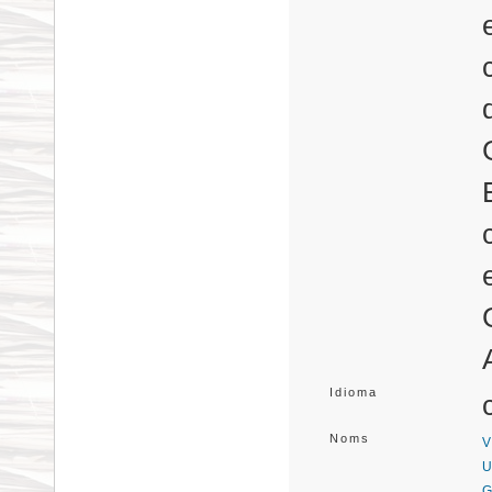
Idioma
Noms
V
U
G