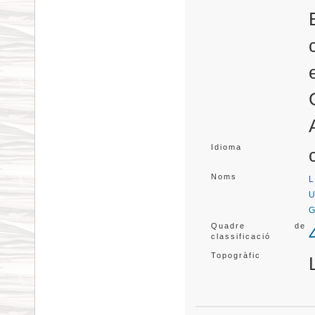
Idioma
Noms
L
U
G
Quadre de
classificació
Topogràfic