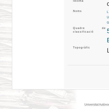
Idioma
Noms
L
U
G
Quadre de
classificació
Topogràfic
Universitat Autòno