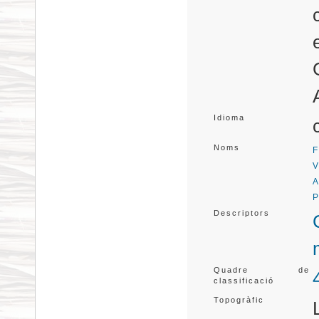
Idioma
Noms
F
V
A
P
Descriptors
Quadre de
classificació
Topogràfic