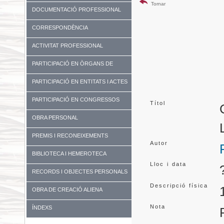
Tornar
DOCUMENTACIÓ PROFESSIONAL
CORRESPONDÈNCIA
ACTIVITAT PROFESSIONAL
PARTICIPACIÓ EN ÒRGANS DE
GOVERN I UNIVERSITATS
PARTICIPACIÓ EN ENTITATS I ACTES
DIVERSOS
PARTICIPACIÓ EN CONGRESSOS
Títol
OBRA PERSONAL
PREMIS I RECONEIXEMENTS
Autor
BIBLIOTECA I HEMEROTECA
Lloc i data
RECORDS I OBJECTES PERSONALS
Descripció física
OBRA DE CREACIÓ ALIENA
Nota
ÍNDEXS